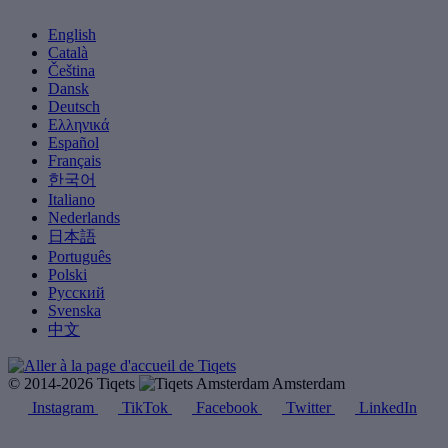
English
Català
Čeština
Dansk
Deutsch
Ελληνικά
Español
Français
한국어
Italiano
Nederlands
日本語
Português
Polski
Русский
Svenska
中文
© 2014-2026 Tiqets
Amsterdam
Instagram
TikTok
Facebook
Twitter
LinkedIn