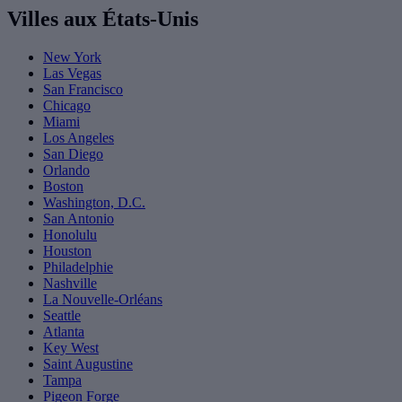
Villes aux États-Unis
New York
Las Vegas
San Francisco
Chicago
Miami
Los Angeles
San Diego
Orlando
Boston
Washington, D.C.
San Antonio
Honolulu
Houston
Philadelphie
Nashville
La Nouvelle-Orléans
Seattle
Atlanta
Key West
Saint Augustine
Tampa
Pigeon Forge