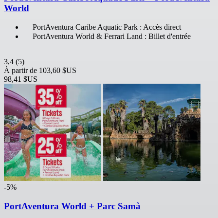
World
PortAventura Caribe Aquatic Park : Accès direct
PortAventura World & Ferrari Land : Billet d'entrée
3,4
(5)
À partir de
103,60 $US
98,41 $US
-5%
PortAventura World + Parc Samà