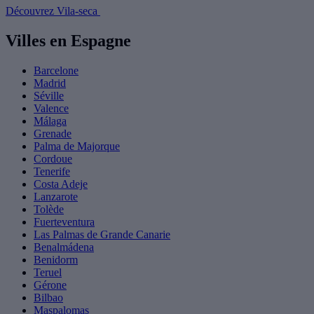
Découvrez Vila-seca
Villes en Espagne
Barcelone
Madrid
Séville
Valence
Málaga
Grenade
Palma de Majorque
Cordoue
Tenerife
Costa Adeje
Lanzarote
Tolède
Fuerteventura
Las Palmas de Grande Canarie
Benalmádena
Benidorm
Teruel
Gérone
Bilbao
Maspalomas