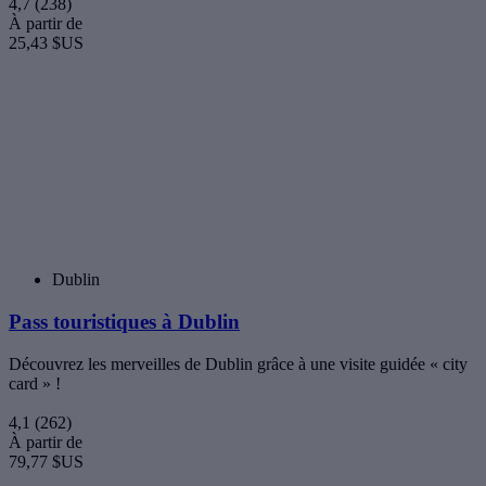
Téléchargée par plus de
5 000 000 voyageurs
English
Català
Čeština
Dansk
Deutsch
Ελληνικά
Español
Français
한국어
Italiano
Nederlands
日本語
Português
Polski
Русский
Svenska
中文