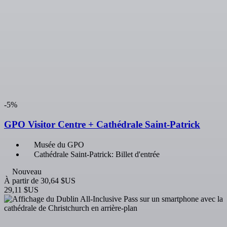
Nouveau
À partir de
30,64 $US
29,11 $US
-5%
Dublin Pass: Entrée à 40 attractions + Transferts
aéroport à Dublin
Dublin Pass: Entrée à plus de 40 attractions + bus Hop-on
Hop-off
Dublin : Bus vers/depuis l'aéroport de Dublin T1 et le
centre ville de Dublin
Nouveau
À partir de
103,53 $US
98,35 $US