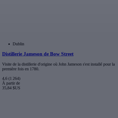
souvenirs très cools depuis les années 1800. Un guide professionnel
vous donnera toutes les explications avant la meilleure partie de cette
visite: la dégustation! Le Musée Irlandais du Whisky se trouve dans
le coeur de Dublin, vers le Trinity College.
4,7
(238)
À partir de
25,43 $US
Dublin
Pass touristiques à Dublin
Découvrez les merveilles de Dublin grâce à une visite guidée « city
card » !
4,1
(262)
À partir de
79,77 $US
Les meilleures choses à faire à Dublin