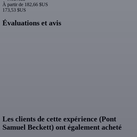
Dublin
EPIC le musée de l'émigration irlandaise
EPIC The Irish Emigration Museum, ou musée de l'émigration
irlandaise, est situé dans le quartier animé de Custom House, dans le
quartier portuaire de Dublin. Le musée donne vie à l'histoire
fascinante de l'Irlande avec des expositions immersives et
interactives, des galeries vidéo, des jeux vidéo avec des détecteurs
de mouvement, des documents d'archives remasterisés d'il y a 100
ans et plus encore. L'EPIC se consacre à l'influence de l'émigration
irlandaise et à l'impact des 10 millions d'Irlandais qui ont quitté
l'Irlande pour se rendre à l'étranger.
4,5
(654)
À partir de
25,43 $US
Dublin
Cathédrale Saint-Patrick