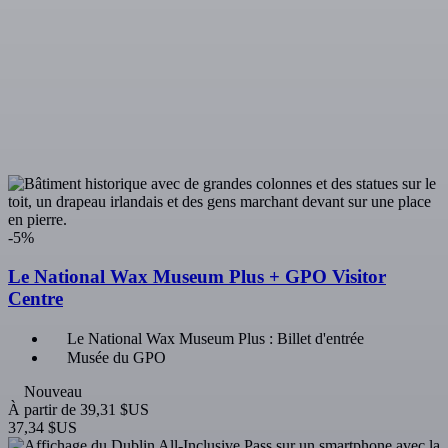
À partir de
104,05 $US
98,85 $US
-5%
Dublin Pass: Entrée à 40 attractions + Accès anticipé
: Visite du château de Dublin et du Livre de Kells
Dublin Pass: Entrée à plus de 40 attractions + bus Hop-on
Hop-off
Accès anticipé : Visite du château de Dublin et du Livre de
Kells
Nouveau
À partir de
182,66 $US
173,53 $US
Évaluations et avis