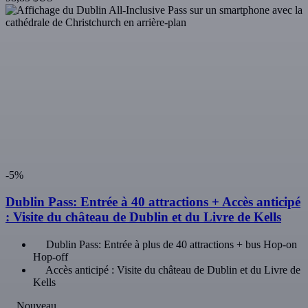
Découvrez l'histoire du « Black Stuff » en réservant vos billets pour
le Guinness Storehouse en ligne, évitez les files d'attente et profitez
d'une pinte gratuite au Gravity Bar.
4,5
(3 119)
À partir de
32,37 $US
Dublin
Distillerie Jameson de Bow Street
Visite de la distillerie d'origine où John Jameson s'est installé pour la
première fois en 1780.
4,6
(1 264)
À partir de
35,84 $US