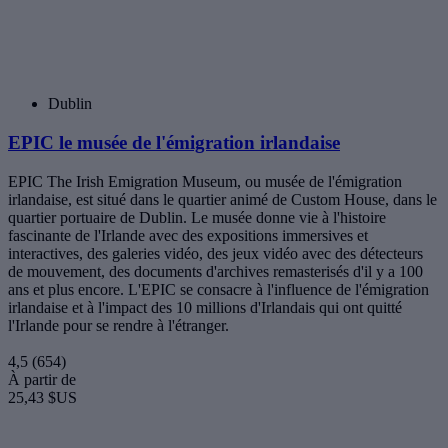
Guinness Storehouse
EPIC le musée de l'émigration irlandaise
Haras et jardins nationaux irlandais
Cathédrale Saint-Patrick
Distillerie Jameson de Bow Street
Le grand voilier Jeanie Johnston
Transferts aéroport à Dublin
Mount Usher Gardens
Pass touristiques à Dublin
Cathédrale Christ Church
Découvrez Dublin
Villes en Irlande
Dublin
Galway
Kilkenny
Cork
Cobh
Waterford
Malahide
Comté de Kildare