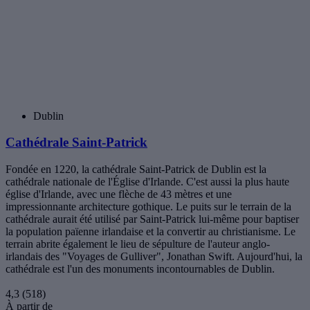
Donabate
Trim
Carrigtwohill
Ashford
Bunratty
Lahinch
Leenaun
Kerry
Avoca
Découvrez Irlande
Explorez
Barcelone
Londres
New York
Paris
Rome
Toutes les destinations
Société