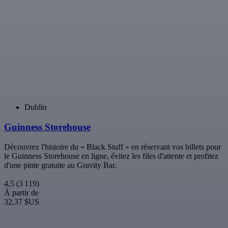
Fondée en 1220, la cathédrale Saint-Patrick de Dublin est la
cathédrale nationale de l'Église d'Irlande. C'est aussi la plus haute
église d'Irlande, avec une flèche de 43 mètres et une
impressionnante architecture gothique. Le puits sur le terrain de la
cathédrale aurait été utilisé par Saint-Patrick lui-même pour baptiser
la population païenne irlandaise et la convertir au christianisme. Le
terrain abrite également le lieu de sépulture de l'auteur anglo-
irlandais des "Voyages de Gulliver", Jonathan Swift. Aujourd'hui, la
cathédrale est l'un des monuments incontournables de Dublin.
4,3
(518)
À partir de
13,30 $US
Dublin
Musée Irlandais du Whisky
Vous êtes entouré du nectar ultime durant l'une des meilleures
attractions de Dublin - Le Musée Irlandais du Whisky. C'est l'endroit
rêvé pour apprendre toute l'histoire du whisky et de voir des