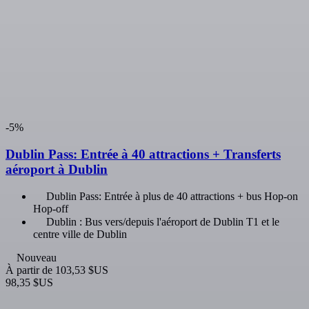
-5%
Le National Wax Museum Plus + GPO Visitor
Centre
Le National Wax Museum Plus : Billet d'entrée
Musée du GPO
Nouveau
À partir de
39,31 $US
37,34 $US
-5%
Dublin Pass: Entrée à 40 attractions + Mount Usher
Gardens
Dublin Pass: Entrée à plus de 40 attractions + bus Hop-on
Hop-off
Avoca, Mount Usher Gardens : expérience autoguidée
Nouveau