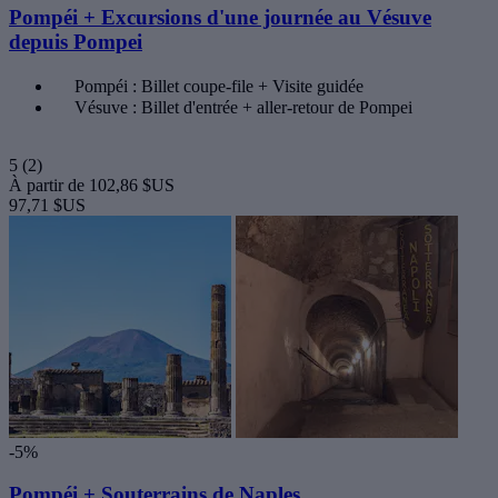
Pompéi + Excursions d'une journée au Vésuve
depuis Pompei
Pompéi : Billet coupe-file + Visite guidée
Vésuve : Billet d'entrée + aller-retour de Pompei
5
(2)
À partir de
102,86 $US
97,71 $US
-5%
Pompéi + Souterrains de Naples