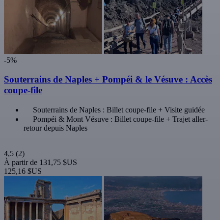
-5%
Souterrains de Naples + Pompéi & le Vésuve : Accès
coupe-file
Souterrains de Naples : Billet coupe-file + Visite guidée
Pompéi & Mont Vésuve : Billet coupe-file + Trajet aller-
retour depuis Naples
4,5
(2)
À partir de
131,75 $US
125,16 $US