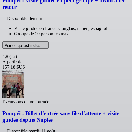
Pompéi : Visite guidée en petit groupe + Train aller-
retour
Disponible demain
Visite guidée en français, anglais, italien, espagnol
Groupe de 20 personnes max.
Voir ce qui est inclus
4,8
(12)
À partir de
157,18 $US
Excursions d'une journée
Pompéi : Billet d'entrée sans file d'attente + visite
guidée depuis Naples
Disponible
mardi, 11 août