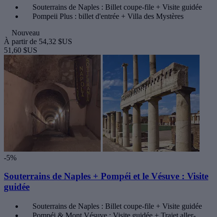
Souterrains de Naples : Billet coupe-file + Visite guidée
Pompeii Plus : billet d'entrée + Villa des Mystères
Nouveau
À partir de
54,32 $US
51,60 $US
-5%
Souterrains de Naples + Pompéi et le Vésuve : Visite
guidée
Souterrains de Naples : Billet coupe-file + Visite guidée
Pompéi & Mont Vésuve : Visite guidée + Trajet aller-