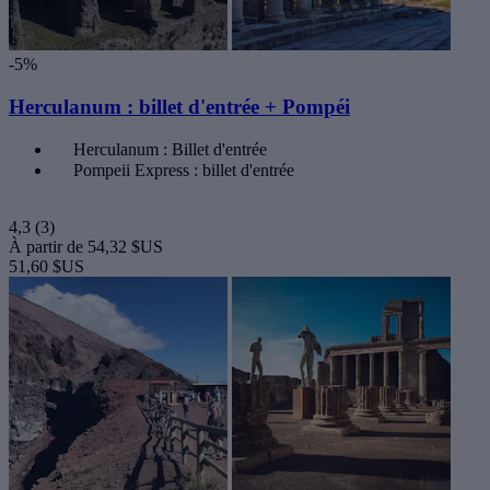
-5%
Herculanum : billet d'entrée + Pompéi
Herculanum : Billet d'entrée
Pompeii Express : billet d'entrée
4,3
(3)
À partir de
54,32 $US
51,60 $US