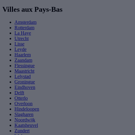
Villes aux Pays-Bas
Amsterdam
Rotterdam
La Haye
Utrecht
Lisse
Leyde
Haarlem
Zaandam
Flessingue
Maastricht
Lelystad
Groningue
Eindhoven
Delft
Otterlo
Overloon
Hindeloopen
Slagharen
Noordwijk
Kaatsheuvel
Zundert