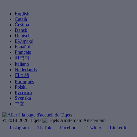
English
Català
Čeština
Dansk
Deutsch
Ελληνικά
Español
Français
한국어
Italiano
Nederlands
日本語
Português
Polski
Русский
Svenska
中文
© 2014-2026 Tiqets
Amsterdam
Instagram
TikTok
Facebook
Twitter
LinkedIn