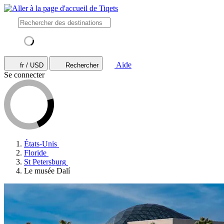
Aide
fr / USD
Rechercher
Se connecter
États-Unis
Floride
St Petersburg
Le musée Dalí