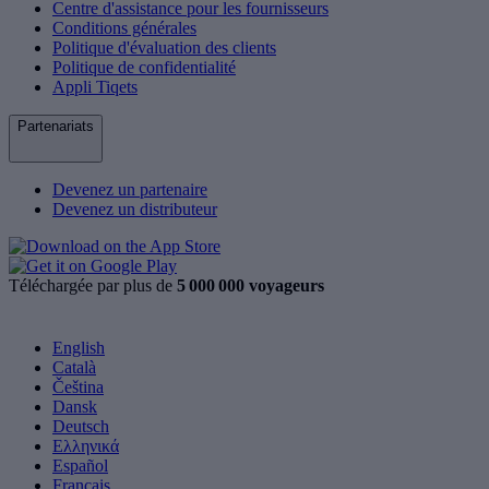
Centre d'assistance pour les fournisseurs
Conditions générales
Politique d'évaluation des clients
Politique de confidentialité
Appli Tiqets
Partenariats
Devenez un partenaire
Devenez un distributeur
Téléchargée par plus de
5 000 000 voyageurs
English
Català
Čeština
Dansk
Deutsch
Ελληνικά
Español
Français