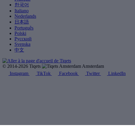
한국어
Italiano
Nederlands
日本語
Português
Polski
Русский
Svenska
中文
© 2014-2026 Tiqets
Amsterdam
Instagram
TikTok
Facebook
Twitter
LinkedIn