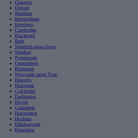
Glasgow
Oxford
Brighton
Birmingham
Inverness
Cambridge
Blackpool
Bath
Stratford-upon-Avon
Windsor
Portsmouth
Queensferry
Brampton
Newcastle upon Tyne
Douvres
Harrogate
Colchester
Darlington
Devon
Galashiels
Hunstanton
Hexham
Hillsborough
Hounslow