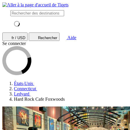
Aide
fr / USD
Rechercher
Se connecter
États-Unis
Connecticut
Ledyard
Hard Rock Cafe Foxwoods