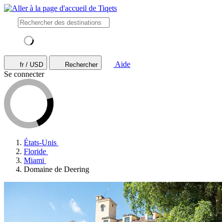
Aide
fr / USD
Rechercher
Se connecter
États-Unis
Floride
Miami
Domaine de Deering