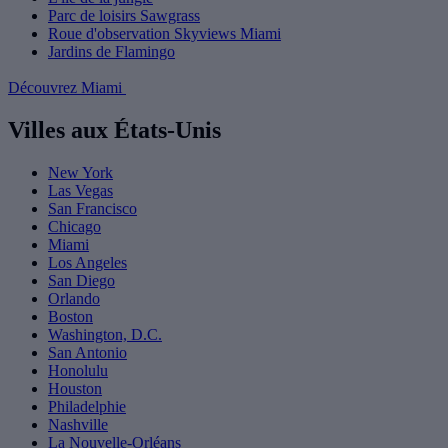
Parc de loisirs Sawgrass
Roue d'observation Skyviews Miami
Jardins de Flamingo
Découvrez Miami
Villes aux États-Unis
New York
Las Vegas
San Francisco
Chicago
Miami
Los Angeles
San Diego
Orlando
Boston
Washington, D.C.
San Antonio
Honolulu
Houston
Philadelphie
Nashville
La Nouvelle-Orléans