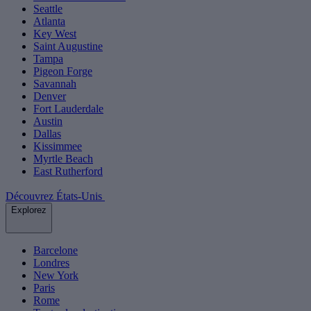
Seattle
Atlanta
Key West
Saint Augustine
Tampa
Pigeon Forge
Savannah
Denver
Fort Lauderdale
Austin
Dallas
Kissimmee
Myrtle Beach
East Rutherford
Découvrez États-Unis
Explorez
Barcelone
Londres
New York
Paris
Rome