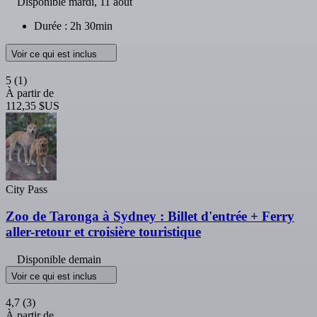
Disponible
mardi, 11 août
Durée : 2h 30min
Voir ce qui est inclus
5
(1)
À partir de
112,35 $US
City Pass
Zoo de Taronga à Sydney : Billet d'entrée + Ferry
aller-retour et croisière touristique
Disponible demain
Voir ce qui est inclus
4,7
(3)
À partir de