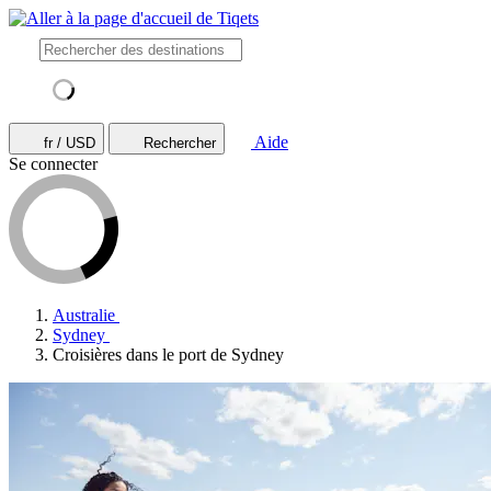
Aide
fr / USD
Rechercher
Se connecter
Australie
Sydney
Croisières dans le port de Sydney