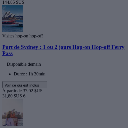
144,85 $US
Visites hop-on hop-off
Port de Sydney : 1 ou 2 jours Hop-on Hop-off Ferry
Pass
Disponible demain
Durée : 1h 30min
Voir ce qui est inclus
À partir de
33,92 $US
31,80 $US
6