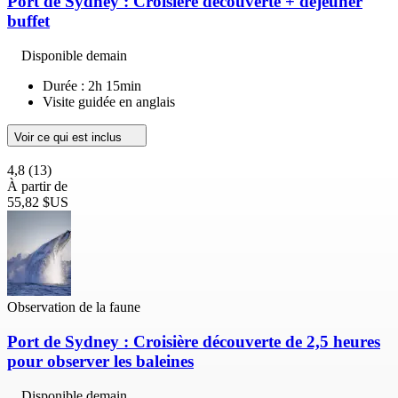
Port de Sydney : Croisière découverte + déjeuner
buffet
Disponible demain
Durée : 2h 15min
Visite guidée en anglais
Voir ce qui est inclus
4,8
(13)
À partir de
55,82 $US
Observation de la faune
Port de Sydney : Croisière découverte de 2,5 heures
pour observer les baleines
Disponible demain