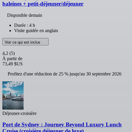
baleines + petit-déjeuner/déjeuner
Disponible demain
Durée : 4 h
Visite guidée en anglais
Voir ce qui est inclus
4,2
(5)
À partir de
73,49 $US
Profitez d'une réduction de 25 % jusqu'au 30 septembre 2026
Déjeuner-croisière
Port de Sydney : Journey Beyond Luxury Lunch
Cruise (croisière déjeuner de luxe)