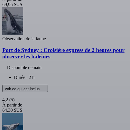
69,95 $US
Observation de la faune
Port de Sydney : Croisière express de 2 heures pour
observer les baleines
Disponible demain
Durée : 2 h
Voir ce qui est inclus
4,2
(5)
À partir de
64,30 $US