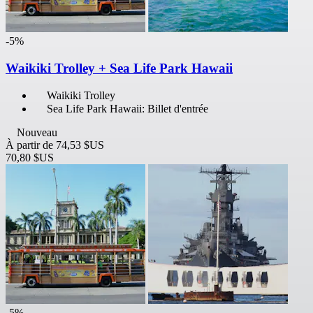
-5%
Waikiki Trolley + Sea Life Park Hawaii
Waikiki Trolley
Sea Life Park Hawaii: Billet d'entrée
Nouveau
À partir de
74,53 $US
70,80 $US
-5%