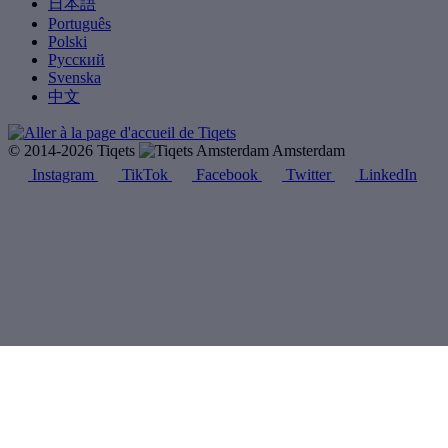
日本語
Português
Polski
Русский
Svenska
中文
© 2014-2026 Tiqets
Amsterdam
Instagram
TikTok
Facebook
Twitter
LinkedIn