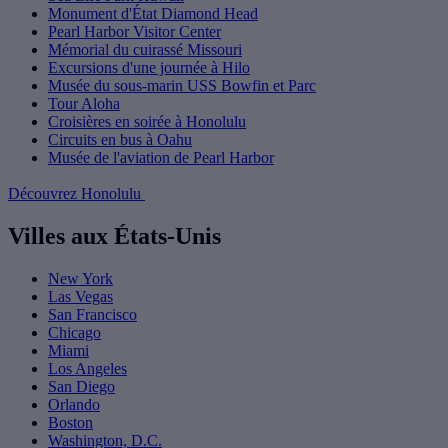
Monument d'État Diamond Head
Pearl Harbor Visitor Center
Mémorial du cuirassé Missouri
Excursions d'une journée à Hilo
Musée du sous-marin USS Bowfin et Parc
Tour Aloha
Croisières en soirée à Honolulu
Circuits en bus à Oahu
Musée de l'aviation de Pearl Harbor
Découvrez Honolulu
Villes aux États-Unis
New York
Las Vegas
San Francisco
Chicago
Miami
Los Angeles
San Diego
Orlando
Boston
Washington, D.C.