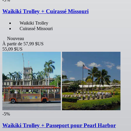
Waikiki Trolley + Cuirassé Missouri
Waikiki Trolley
Cuirassé Missouri
Nouveau
À partir de
57,99 $US
55,09 $US
-5%
Waikiki Trolley + Passeport pour Pearl Harbor