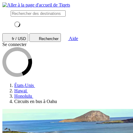
Aide
fr / USD
Rechercher
Se connecter
États-Unis
Hawaï
Honolulu
Circuits en bus à Oahu