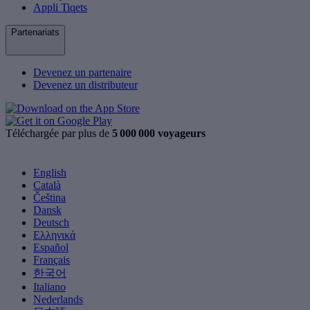
Appli Tiqets
Partenariats
Devenez un partenaire
Devenez un distributeur
Téléchargée par plus de
5 000 000 voyageurs
English
Català
Čeština
Dansk
Deutsch
Ελληνικά
Español
Français
한국어
Italiano
Nederlands