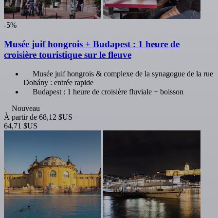
-5%
Musée juif hongrois + Budapest : 1 heure de
croisière touristique sur le fleuve
Musée juif hongrois & complexe de la synagogue de la rue
Dohány : entrée rapide
Budapest : 1 heure de croisière fluviale + boisson
Nouveau
À partir de
68,12 $US
64,71 $US