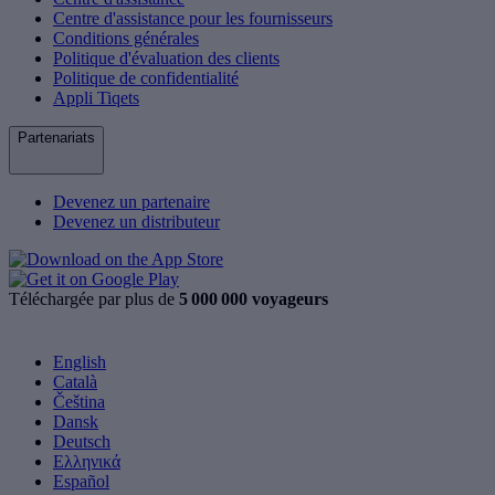
Centre d'assistance pour les fournisseurs
Conditions générales
Politique d'évaluation des clients
Politique de confidentialité
Appli Tiqets
Partenariats
Devenez un partenaire
Devenez un distributeur
Téléchargée par plus de
5 000 000 voyageurs
English
Català
Čeština
Dansk
Deutsch
Ελληνικά
Español