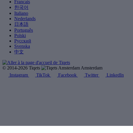
Français
한국어
Italiano
Nederlands
日本語
Português
Polski
Русский
Svenska
中文
© 2014-2026 Tiqets
Amsterdam
Instagram
TikTok
Facebook
Twitter
LinkedIn