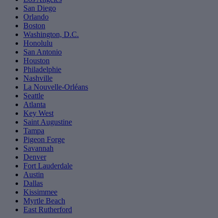
San Diego
Orlando
Boston
Washington, D.C.
Honolulu
San Antonio
Houston
Philadelphie
Nashville
La Nouvelle-Orléans
Seattle
Atlanta
Key West
Saint Augustine
Tampa
Pigeon Forge
Savannah
Denver
Fort Lauderdale
Austin
Dallas
Kissimmee
Myrtle Beach
East Rutherford