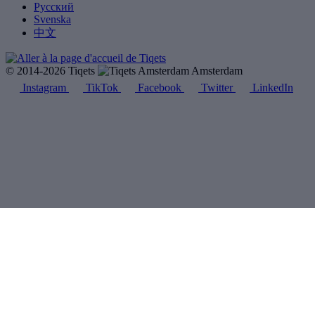
Русский
Svenska
中文
© 2014-2026 Tiqets
Amsterdam
Instagram
TikTok
Facebook
Twitter
LinkedIn