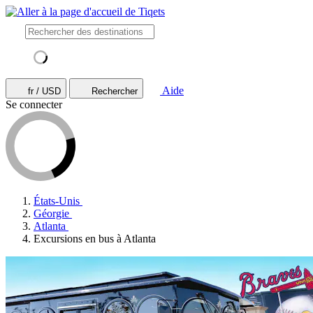
Aide
fr / USD
Rechercher
Se connecter
États-Unis
Géorgie
Atlanta
Excursions en bus à Atlanta