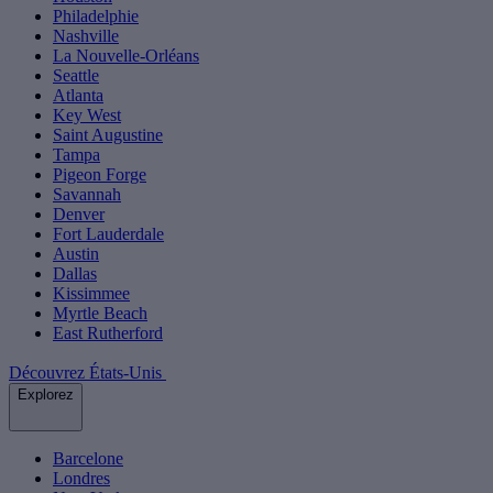
Philadelphie
Nashville
La Nouvelle-Orléans
Seattle
Atlanta
Key West
Saint Augustine
Tampa
Pigeon Forge
Savannah
Denver
Fort Lauderdale
Austin
Dallas
Kissimmee
Myrtle Beach
East Rutherford
Découvrez États-Unis
Explorez
Barcelone
Londres