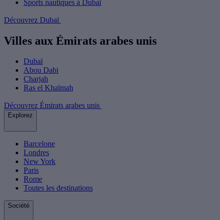
Sports nautiques à Dubaï
Découvrez Dubaï
Villes aux Émirats arabes unis
Dubaï
Abou Dabi
Charjah
Ras el Khaïmah
Découvrez Émirats arabes unis
Explorez
Barcelone
Londres
New York
Paris
Rome
Toutes les destinations
Société