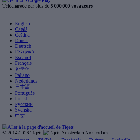
Téléchargée par plus de
5 000 000 voyageurs
English
Català
Čeština
Dansk
Deutsch
Ελληνικά
Español
Français
한국어
Italiano
Nederlands
日本語
Português
Polski
Русский
Svenska
中文
© 2014-2026 Tiqets
Amsterdam