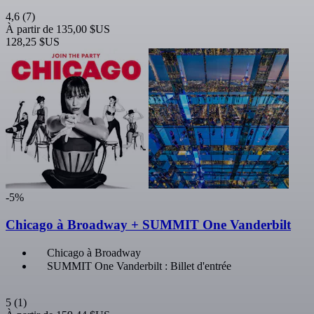
4,6
(7)
À partir de
135,00 $US
128,25 $US
-5%
Chicago à Broadway + SUMMIT One Vanderbilt
Chicago à Broadway
SUMMIT One Vanderbilt : Billet d'entrée
5
(1)