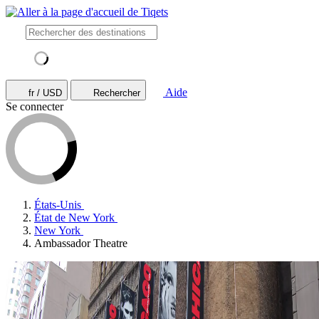
Aide
fr / USD
Rechercher
Se connecter
États-Unis
État de New York
New York
Ambassador Theatre