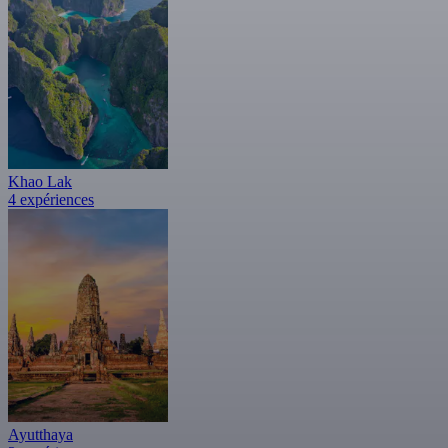
Khao Lak
4 expériences
Ayutthaya