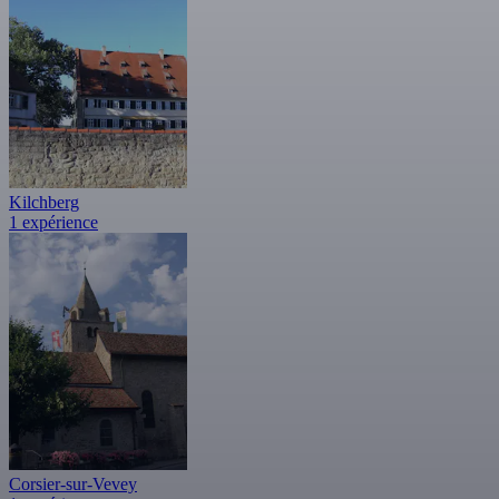
Kilchberg
1 expérience
Corsier-sur-Vevey