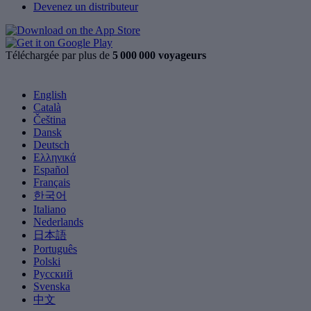
Devenez un distributeur
Téléchargée par plus de
5 000 000 voyageurs
English
Català
Čeština
Dansk
Deutsch
Ελληνικά
Español
Français
한국어
Italiano
Nederlands
日本語
Português
Polski
Русский
Svenska
中文