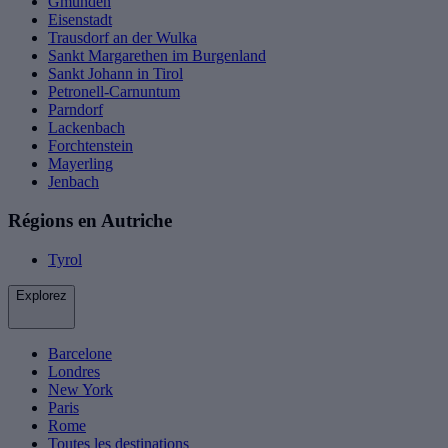
Gmunden
Eisenstadt
Trausdorf an der Wulka
Sankt Margarethen im Burgenland
Sankt Johann in Tirol
Petronell-Carnuntum
Parndorf
Lackenbach
Forchtenstein
Mayerling
Jenbach
Régions en Autriche
Tyrol
Explorez
Barcelone
Londres
New York
Paris
Rome
Toutes les destinations