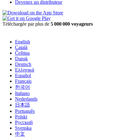
Devenez un distributeur
Téléchargée par plus de
5 000 000 voyageurs
English
Català
Čeština
Dansk
Deutsch
Ελληνικά
Español
Français
한국어
Italiano
Nederlands
日本語
Português
Polski
Русский
Svenska
中文