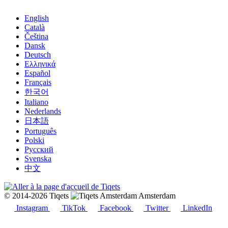
English
Català
Čeština
Dansk
Deutsch
Ελληνικά
Español
Français
한국어
Italiano
Nederlands
日本語
Português
Polski
Русский
Svenska
中文
© 2014-2026 Tiqets
Amsterdam
Instagram
TikTok
Facebook
Twitter
LinkedIn