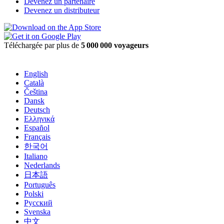
Devenez un partenaire
Devenez un distributeur
Téléchargée par plus de
5 000 000 voyageurs
English
Català
Čeština
Dansk
Deutsch
Ελληνικά
Español
Français
한국어
Italiano
Nederlands
日本語
Português
Polski
Русский
Svenska
中文