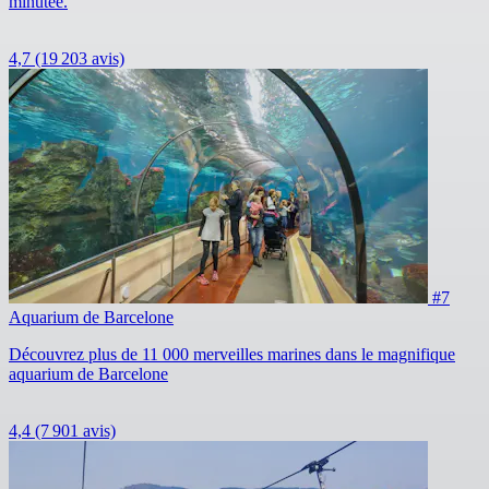
minutée.
4,7
(19 203 avis)
#7
Aquarium de Barcelone
Découvrez plus de 11 000 merveilles marines dans le magnifique
aquarium de Barcelone
4,4
(7 901 avis)