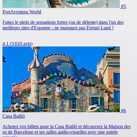
#5
PortAventura World
Faites le plein de sensations fortes (ou de détente) dans l'un des
meilleurs sites d'Espagne - ne manquez pas Ferrari Land !
4,1
(3 610 avis)
#6
Casa Batlló
Achetez vos billets pour la Casa Batlló et découvrez la Maison des
os de Barcelone et ses salles audio-visuelles avec une entrée