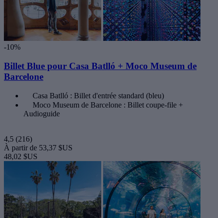
-10%
Billet Blue pour Casa Batlló + Moco Museum de
Barcelone
Casa Batlló : Billet d'entrée standard (bleu)
Moco Museum de Barcelone : Billet coupe-file +
Audioguide
4,5
(216)
À partir de
53,37 $US
48,02 $US