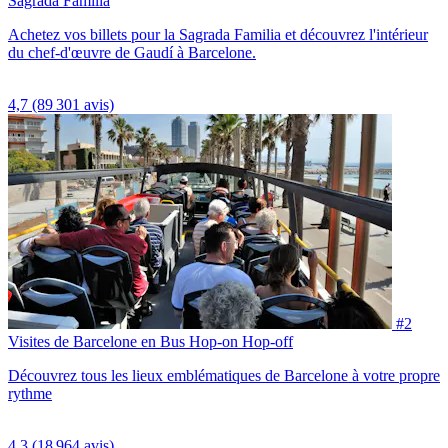
Sagrada Familia
Achetez vos billets pour la Sagrada Familia et découvrez l'intérieur
du chef-d'œuvre de Gaudí à Barcelone.
4,7
(89 301 avis)
#2
Visites de Barcelone en Bus Hop-on Hop-off
Découvrez tous les lieux emblématiques de Barcelone à votre propre
rythme
4,3
(18 964 avis)