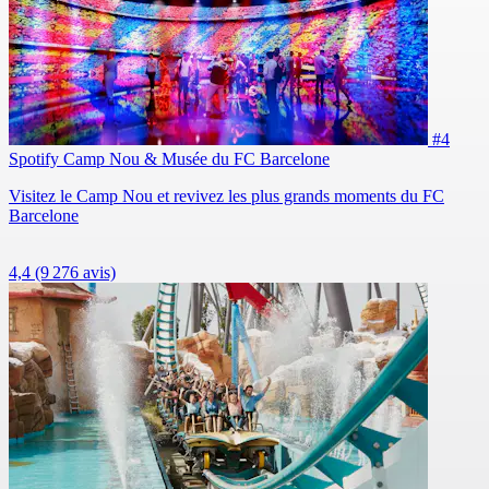
#4
Spotify Camp Nou & Musée du FC Barcelone
Visitez le Camp Nou et revivez les plus grands moments du FC
Barcelone
4,4
(9 276 avis)