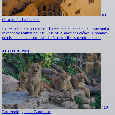
#9
Casa Milà - La Pedrera
Évitez la foule à la célèbre « La Pedrera » de Gaudí en réservant à
l'avance vos billets pour la Casa Milà, avec des créneaux horaires
précis et une livraison instantanée des billets sur votre mobile.
4,6
(11 620 avis)
#10
Parc zoologique de Barcelone