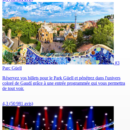
#3
Parc Güell
Réservez vos billets pour le Park Güell et pénétrez dans l'univers
coloré de Gaudí grâce à une entrée programmée qui vous permettra
de tout voir.
4,3
(50 981 avis)