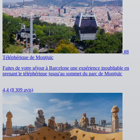
#8
Téléphérique de Montjuïc
Faites de votre séjour à Barcelone une expérience inoubliable en
prenant le téléphérique jusqu'au sommet du parc de Montjuïc
4,4
(8 309 avis)