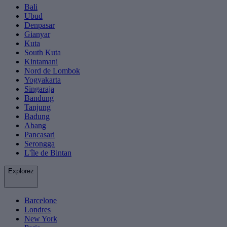
Bali
Ubud
Denpasar
Gianyar
Kuta
South Kuta
Kintamani
Nord de Lombok
Yogyakarta
Singaraja
Bandung
Tanjung
Badung
Abang
Pancasari
Serongga
L'île de Bintan
Explorez
Barcelone
Londres
New York