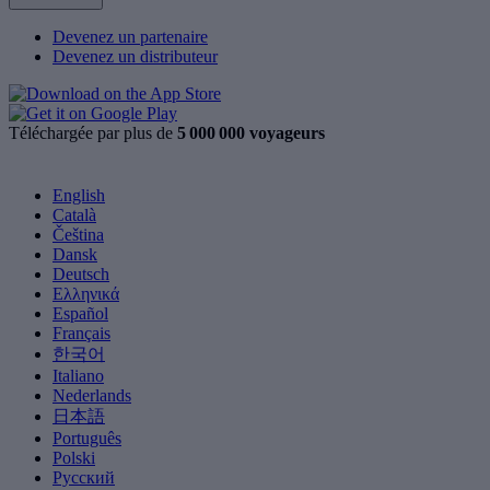
Devenez un partenaire
Devenez un distributeur
Téléchargée par plus de
5 000 000 voyageurs
English
Català
Čeština
Dansk
Deutsch
Ελληνικά
Español
Français
한국어
Italiano
Nederlands
日本語
Português
Polski
Русский