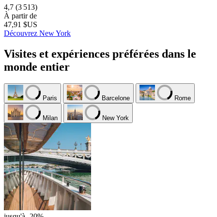
4,7
(3 513)
À partir de
47,91 $US
Découvrez New York
Visites et expériences préférées dans le
monde entier
Paris
Barcelone
Rome
Milan
New York
jusqu'à -20%