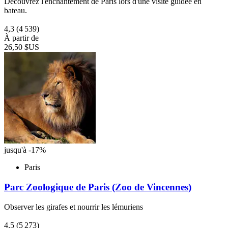
Découvrez l'enchantement de Paris lors d'une visite guidée en
bateau.
4,3
(4 539)
À partir de
26,50 $US
jusqu'à -17%
Paris
Parc Zoologique de Paris (Zoo de Vincennes)
Observer les girafes et nourrir les lémuriens
4,5
(5 273)