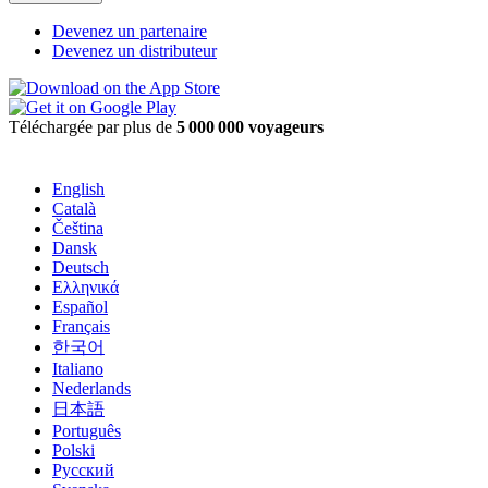
Devenez un partenaire
Devenez un distributeur
Téléchargée par plus de
5 000 000 voyageurs
English
Català
Čeština
Dansk
Deutsch
Ελληνικά
Español
Français
한국어
Italiano
Nederlands
日本語
Português
Polski
Русский