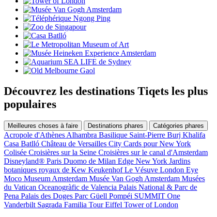
Découvrez les destinations Tiqets les plus
populaires
Meilleures choses à faire
Destinations phares
Catégories phares
Acropole d'Athènes
Alhambra
Basilique Saint-Pierre
Burj Khalifa
Casa Batlló
Château de Versailles
City Cards pour New York
Colisée
Croisières sur la Seine
Croisières sur le canal d'Amsterdam
Disneyland® Paris
Duomo de Milan
Edge New York
Jardins
botaniques royaux de Kew
Keukenhof
Le Vésuve
London Eye
Moco Museum Amsterdam
Musée Van Gogh Amsterdam
Musées
du Vatican
Oceanogràfic de Valencia
Palais National & Parc de
Pena
Palais des Doges
Parc Güell
Pompéi
SUMMIT One
Vanderbilt
Sagrada Familia
Tour Eiffel
Tower of London