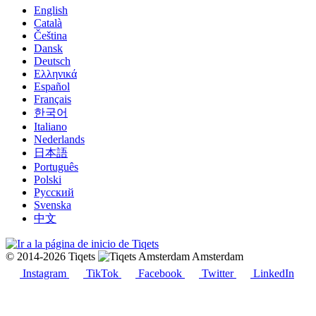
English
Català
Čeština
Dansk
Deutsch
Ελληνικά
Español
Français
한국어
Italiano
Nederlands
日本語
Português
Polski
Русский
Svenska
中文
© 2014-2026 Tiqets
Amsterdam
Instagram
TikTok
Facebook
Twitter
LinkedIn