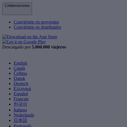
Colaboraciones
Conviértete en proveedor
Conviértete en distribuidor
Descargado por
5.000.000 viajeros
English
Català
Čeština
Dansk
Deutsch
Ελληνικά
Español
Français
한국어
Italiano
Nederlands
日本語
Português