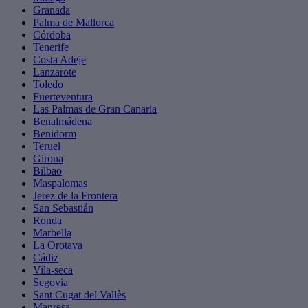
Granada
Palma de Mallorca
Córdoba
Tenerife
Costa Adeje
Lanzarote
Toledo
Fuerteventura
Las Palmas de Gran Canaria
Benalmádena
Benidorm
Teruel
Girona
Bilbao
Maspalomas
Jerez de la Frontera
San Sebastián
Ronda
Marbella
La Orotava
Cádiz
Vila-seca
Segovia
Sant Cugat del Vallès
Manresa