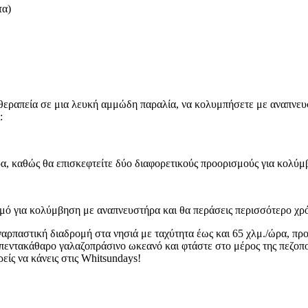
τα)
ιοθεραπεία σε μια λευκή αμμώδη παραλία, να κολυμπήσετε με αναπνευ
:
ήρα, καθώς θα επισκεφτείτε δύο διαφορετικούς προορισμούς για κολύ
ρισμό για κολύμβηση με αναπνευστήρα και θα περάσεις περισσότερο χ
ναρπαστική διαδρομή στα νησιά με ταχύτητα έως και 65 χλμ./ώρα, π
ντακάθαρο γαλαζοπράσινο ωκεανό και φτάστε στο μέρος της πεζοπορία
είς να κάνεις στις Whitsundays!