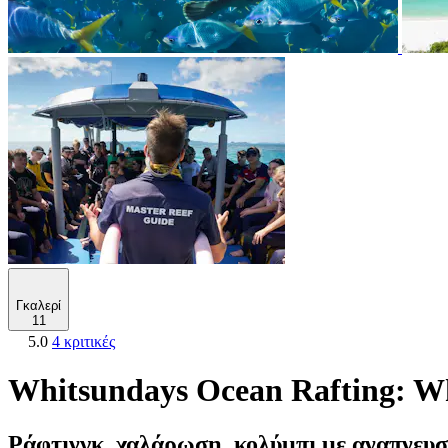
Γκαλερί
11
5.0
4 κριτικές
Whitsundays Ocean Rafting: W
Ράφτινγκ, χαλάρωση, κολύμπι με αναπνευστ