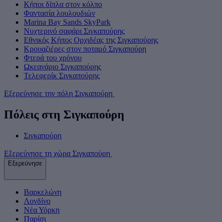
Κήποι δίπλα στον κόλπο
Φαντασία λουλουδιών
Marina Bay Sands SkyPark
Νυχτερινό σαφάρι Σιγκαπούρης
Εθνικός Κήπος Ορχιδέας της Σιγκαπούρης
Κρουαζιέρες στον ποταμό Σιγκαπούρη
Φτερά του χρόνου
Ωκεανάριο Σιγκαπούρης
Τελεφερίκ Σιγκαπούρης
Εξερεύνησε την πόλη Σιγκαπούρη
Πόλεις στη Σιγκαπούρη
Σιγκαπούρη
Εξερεύνησε τη χώρα Σιγκαπούρη
Εξερεύνησε
Βαρκελώνη
Λονδίνο
Νέα Υόρκη
Παρίσι