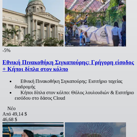
-5%
Εθνική Πινακοθήκη Σιγκαπούρης: Γρήγορη είσοδος
+ Κήποι δίπλα στον κόλπο
Εθνική Πινακοθήκη Σιγκαπούρης: Εισιτήριο ταχείας
διαδρομής
Κήποι δίπλα στον κόλπο: Θόλος λουλουδιών & Εισιτήριο
εισόδου στο δάσος Cloud
Νέο
Από
49,14 $
46,68 $