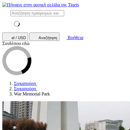
Βοήθεια
el / USD
Αναζήτηση
Συνδέσου εδώ
Σιγκαπούρη
Σιγκαπούρη
War Memorial Park