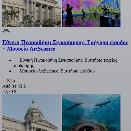
-5%
Εθνική Πινακοθήκη Σιγκαπούρης: Γρήγορη είσοδος
+ Μουσείο ArtScience
Εθνική Πινακοθήκη Σιγκαπούρης: Εισιτήριο ταχείας
διαδρομής
Μουσείο ArtScience: Εισιτήριο εισόδου
Νέο
Από
34,43 $
32,70 $