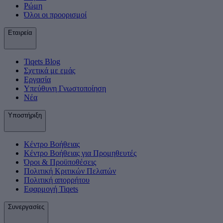
Ρώμη
Όλοι οι προορισμοί
Εταιρεία
Tiqets Βlog
Σχετικά με εμάς
Εργασία
Υπεύθυνη Γνωστοποίηση
Νέα
Υποστήριξη
Κέντρο Βοήθειας
Κέντρο Βοήθειας για Προμηθευτές
Όροι & Προϋποθέσεις
Πολιτική Κριτικών Πελατών
Πολιτική απορρήτου
Εφαρμογή Tiqets
Συνεργασίες