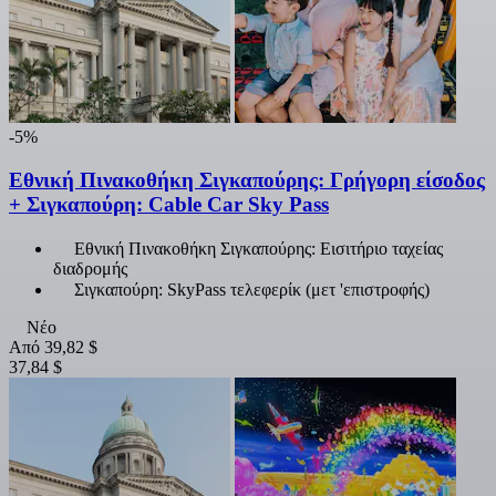
-5%
Εθνική Πινακοθήκη Σιγκαπούρης: Γρήγορη είσοδος
+ Σιγκαπούρη: Cable Car Sky Pass
Εθνική Πινακοθήκη Σιγκαπούρης: Εισιτήριο ταχείας
διαδρομής
Σιγκαπούρη: SkyPass τελεφερίκ (μετ 'επιστροφής)
Νέο
Από
39,82 $
37,84 $