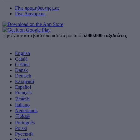
Γίνε προμηθευτής μας
Γίνε Διανομέας
Την έχουν κατεβάσει περισσότεροι από
5.000.000 ταξιδιώτες
English
Català
Čeština
Dansk
Deutsch
Ελληνικά
Español
Français
한국어
Italiano
Nederlands
日本語
Português
Polski
Русский
Svenska