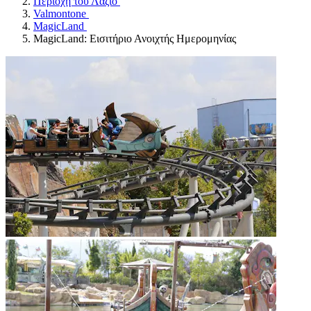
Περιοχή του Λάζιο
Valmontone
MagicLand
MagicLand: Εισιτήριο Ανοιχτής Ημερομηνίας