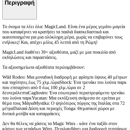
Περιγραφή
Το όνομα τα λέει όλα: MagicLand. Είναι ένα μέρος γεμάτο μαγεία
που καταφέρνει να κρατήσει τα παιδιά διασκεδαστικά και
ικανοποιημένα για μια ολόκληρη μέρα, χωρίς να επιβαρύνει τους
ενήλικες! Και, απέχει μόλις 45 λεπτά από τη Ρώμη!
MagicLand διαθέτει 39+ αξιοθέατα, μαζί με μια ποικιλία από
εκδηλώσεις και παραστάσεις.
Τα αξιοσημείωτα αξιοθέατα περιλαμβάνουν:
Wild Rodeo: Μια μοναδική διαδρομή με φρίσμπι ύψους 40 μέτρων
και ταχύτητες έως 75 χλμ./ώραShock: Ένα τρενάκι του λούνα παρκ
που επιταχύνει από 0 έως 100 χλμ./ώρα σε 2
δευτερόλεπταCagliostro: Ένα εσωτερικό περιστρεφόμενο τρενάκι
του λούνα παρκYucatan: Μια εκτόξευση ανάμεσα σε ερείπια με
θέμα τους ΜάγιαMystika: Ο ψηλότερος πύργος της Ιταλίας στα 72
μέτραΠαλαιά Δύση και περιοχές Tonga: Θεματικοί χώροι με
δυτικά μοτίβα και καταρράκτες
Δεν θα θέλεις να χάσεις τα Magic Winx - κάνε ένα ταξίδι στον
κόσμο των νεράιδων Winx. Περιλαμβάνει μια διαδρομή τεσσάρων