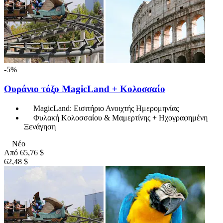
-5%
Ουράνιο τόξο MagicLand + Κολοσσαίο
MagicLand: Εισιτήριο Ανοιχτής Ημερομηνίας
Φυλακή Κολοσσαίου & Μαμερτίνης + Ηχογραφημένη
Ξενάγηση
Νέο
Από
65,76 $
62,48 $