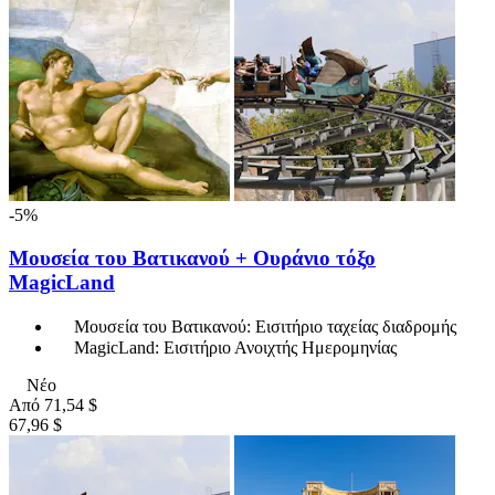
-5%
Μουσεία του Βατικανού + Ουράνιο τόξο
MagicLand
Μουσεία του Βατικανού: Εισιτήριο ταχείας διαδρομής
MagicLand: Εισιτήριο Ανοιχτής Ημερομηνίας
Νέο
Από
71,54 $
67,96 $