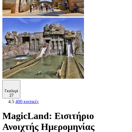
Γκαλερί
27
4.5
400 κριτικές
MagicLand: Εισιτήριο
Ανοιχτής Ημερομηνίας