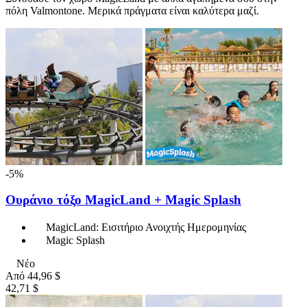
πόλη Valmontone. Μερικά πράγματα είναι καλύτερα μαζί.
-5%
Ουράνιο τόξο MagicLand + Magic Splash
MagicLand: Εισιτήριο Ανοιχτής Ημερομηνίας
Magic Splash
Νέο
Από
44,96 $
42,71 $