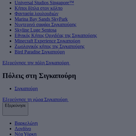
Universal Studios Singapore™
Κήποι δίπλα στον κόλπο
Φαντασία λουλουδιών
Marina Bay Sands SkyPark
Νυχτερινό σαφάρι Σιγκαπούρης
Skyline Luge Sentosa
Εθνικός Κήπος Ορχιδέας της Σιγκαπούρης
Minecraft Experience Σιγκαπούρη
Ζωολογικός κήπος της Σιγκαπούρης
Bird Paradise Σιγκαπούρη
Εξερεύνησε την πόλη Σιγκαπούρη
Πόλεις στη Σιγκαπούρη
Σιγκαπούρη
Εξερεύνησε τη χώρα Σιγκαπούρη
Εξερεύνησε
Βαρκελώνη
Λονδίνο
Νέα Υόρκη