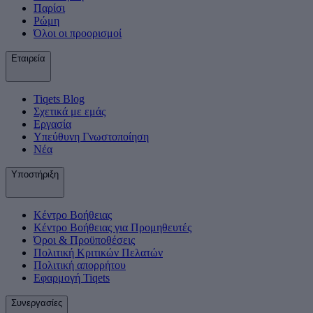
Παρίσι
Ρώμη
Όλοι οι προορισμοί
Εταιρεία
Tiqets Βlog
Σχετικά με εμάς
Εργασία
Υπεύθυνη Γνωστοποίηση
Νέα
Υποστήριξη
Κέντρο Βοήθειας
Κέντρο Βοήθειας για Προμηθευτές
Όροι & Προϋποθέσεις
Πολιτική Κριτικών Πελατών
Πολιτική απορρήτου
Εφαρμογή Tiqets
Συνεργασίες