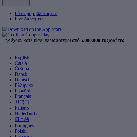
Γίνε προμηθευτής μας
Γίνε Διανομέας
Την έχουν κατεβάσει περισσότεροι από
5.000.000 ταξιδιώτες
English
Català
Čeština
Dansk
Deutsch
Ελληνικά
Español
Français
한국어
Italiano
Nederlands
日本語
Português
Polski
Русский