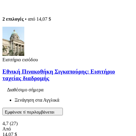
2 επιλογές
• από
14,07 $
Εισιτήριο εισόδου
Εθνική Πινακοθήκη Σιγκαπούρης: Εισιτήριο
ταχείας διαδρομής
Διαθέσιμο σήμερα
Ξενάγηση στα Αγγλικά
Εμφάνισε τί περιλαμβάνεται
4,7
(27)
Από
14,07 $