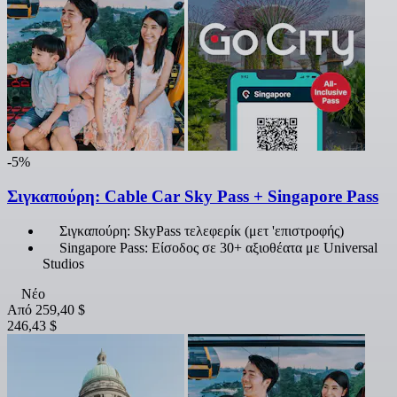
-5%
Σιγκαπούρη: Cable Car Sky Pass + Singapore Pass
Σιγκαπούρη: SkyPass τελεφερίκ (μετ 'επιστροφής)
Singapore Pass: Είσοδος σε 30+ αξιοθέατα με Universal
Studios
Νέο
Από
259,40 $
246,43 $