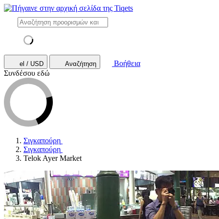
Βοήθεια
el / USD
Αναζήτηση
Συνδέσου εδώ
Σιγκαπούρη
Σιγκαπούρη
Telok Ayer Market