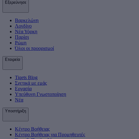
Εξερεύνησε
Βαρκελώνη
Λονδίνο
Νέα Υόρκη
Παρίσι
Ρώμη
Όλοι οι προορισμοί
Εταιρεία
Tiqets Βlog
Σχετικά με εμάς
Εργασία
Υπεύθυνη Γνωστοποίηση
Νέα
Υποστήριξη
Κέντρο Βοήθειας
Κέντρο Βοήθειας για Προμηθευτές