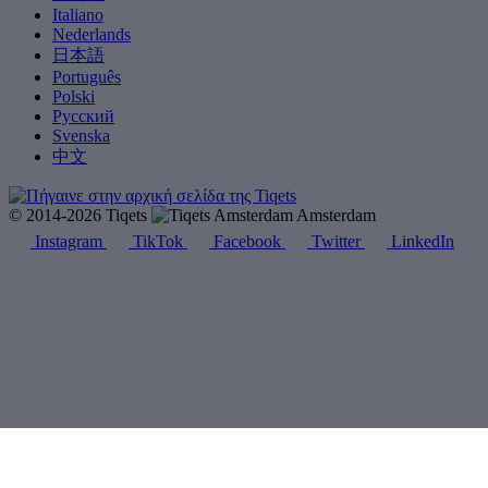
Italiano
Nederlands
日本語
Português
Polski
Русский
Svenska
中文
© 2014-2026 Tiqets
Amsterdam
Instagram
TikTok
Facebook
Twitter
LinkedIn