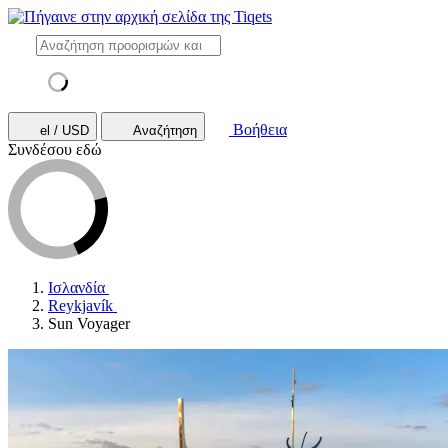
Βοήθεια
el / USD
Αναζήτηση
Συνδέσου εδώ
Ισλανδία
Reykjavík
Sun Voyager