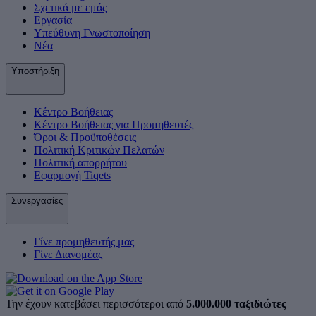
Σχετικά με εμάς
Εργασία
Υπεύθυνη Γνωστοποίηση
Νέα
Υποστήριξη
Κέντρο Βοήθειας
Κέντρο Βοήθειας για Προμηθευτές
Όροι & Προϋποθέσεις
Πολιτική Κριτικών Πελατών
Πολιτική απορρήτου
Εφαρμογή Tiqets
Συνεργασίες
Γίνε προμηθευτής μας
Γίνε Διανομέας
Την έχουν κατεβάσει περισσότεροι από
5.000.000 ταξιδιώτες