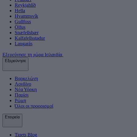
Reykjahlíð
Hella
Hvammsvík
Gullfoss
Ölfus
Snæfellsbær
Kalfafellsstadur
Laugarás
Εξερεύνησε τη χώρα Ισλανδία
Εξερεύνησε
Βαρκελώνη
Λονδίνο
Νέα Υόρκη
Παρίσι
Ρώμη
Όλοι οι προορισμοί
Εταιρεία
Tiqets Βlog