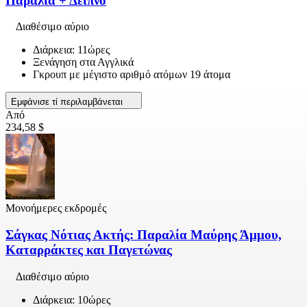
Παραλία + Δείπνο
Διαθέσιμο αύριο
Διάρκεια: 11ώρες
Ξενάγηση στα Αγγλικά
Γκρουπ με μέγιστο αριθμό ατόμων 19 άτομα
Εμφάνισε τί περιλαμβάνεται
Από
234,58 $
Μονοήμερες εκδρομές
Σάγκας Νότιας Ακτής: Παραλία Μαύρης Άμμου,
Καταρράκτες και Παγετώνας
Διαθέσιμο αύριο
Διάρκεια: 10ώρες