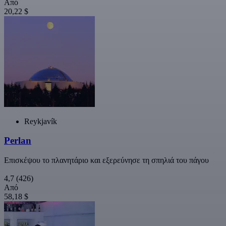
Από
20,22 $
Reykjavík
Perlan
Επισκέψου το πλανητάριο και εξερεύνησε τη σπηλιά του πάγου
4,7
(426)
Από
58,18 $