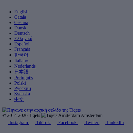
English
Català
Čeština
Dansk
Deutsch
Ελληνικά
Español
Français
한국어
Italiano
Nederlands
日本語
Português
Polski
Русский
Svenska
中文
© 2014-2026 Tiqets
Amsterdam
Instagram
TikTok
Facebook
Twitter
LinkedIn