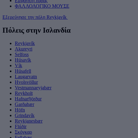
Εμφάνιση λάβας
ΦΑΛΛΟΛΟΓΙΚΟ ΜΟΥΣΕ
Εξερεύνησε την πόλη Reykjavík
Πόλεις στην Ισλανδία
Reykjavík
Akureyri
Selfoss
Húsavík
Vík
Húsafell
Laugarvatn
Hvolsvöllur
Vestmannaeyjabær
Reykholt
Hafnarfjörður
Garðabær
Höfn
Grindavík
Reykjanesbær
Flúðir
Σκόγκαρ
Fellabær