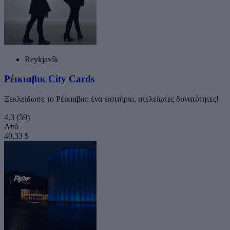
Reykjavík
Ρέικιαβικ City Cards
Ξεκλείδωσε το Ρέικιαβικ: ένα εισιτήριο, ατελείωτες δυνατότητες!
4,3
(59)
Από
40,33 $