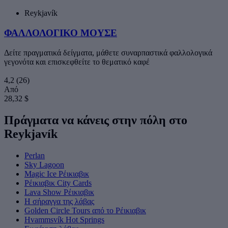
Reykjavík
ΦΑΛΛΟΛΟΓΙΚΟ ΜΟΥΣΕ
Δείτε πραγματικά δείγματα, μάθετε συναρπαστικά φαλλολογικά
γεγονότα και επισκεφθείτε το θεματικό καφέ
4,2
(26)
Από
28,32 $
Πράγματα να κάνεις στην πόλη στο
Reykjavík
Perlan
Sky Lagoon
Magic Ice Ρέικιαβικ
Ρέικιαβικ City Cards
Lava Show Ρέικιαβικ
Η σήραγγα της λάβας
Golden Circle Tours από το Ρέικιαβικ
Hvammsvík Hot Springs