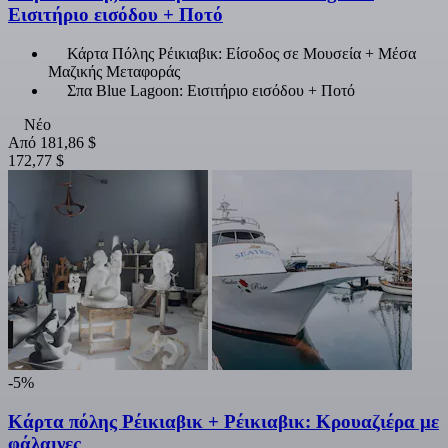
Εισιτήριο εισόδου + Ποτό
Κάρτα Πόλης Ρέικιαβικ: Είσοδος σε Μουσεία + Μέσα
Μαζικής Μεταφοράς
Σπα Blue Lagoon: Εισιτήριο εισόδου + Ποτό
Νέο
Από
181,86 $
172,77 $
-5%
Κάρτα πόλης Ρέικιαβικ + Ρέικιαβικ: Κρουαζιέρα με
φάλαινες