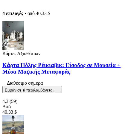
4 επιλογές
• από
40,33 $
Κάρτες Αξιοθέατων
Κάρτα Πόλης Ρέικιαβικ: Είσοδος σε Μουσεία +
Μέσα Μαζικής Μεταφοράς
Διαθέσιμο σήμερα
Εμφάνισε τί περιλαμβάνεται
4,3
(59)
Από
40,33 $