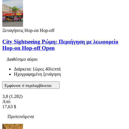
Ξεναγήσεις Hop-on Hop-off
City Sightseeing Ρώμη: Περιήγηση με λεωφορείο
Hop-on Hop-off Open
Διαθέσιμο αύριο
Διάρκεια: 1ώρες 40λεπτά
Ηχογραφημένη ξενάγηση
Εμφάνισε τί περιλαμβάνεται
3,8
(1.282)
Από
17,63 $
Προτεινόμενα