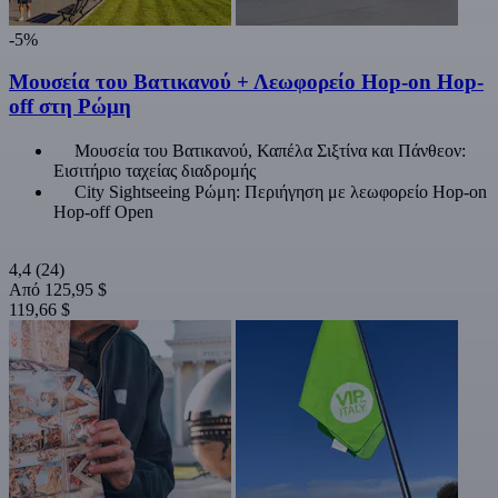
-5%
Μουσεία του Βατικανού + Λεωφορείο Hop-on Hop-
off στη Ρώμη
Μουσεία του Βατικανού, Καπέλα Σιξτίνα και Πάνθεον:
Εισιτήριο ταχείας διαδρομής
City Sightseeing Ρώμη: Περιήγηση με λεωφορείο Hop-on
Hop-off Open
4,4
(24)
Από
125,95 $
119,66 $