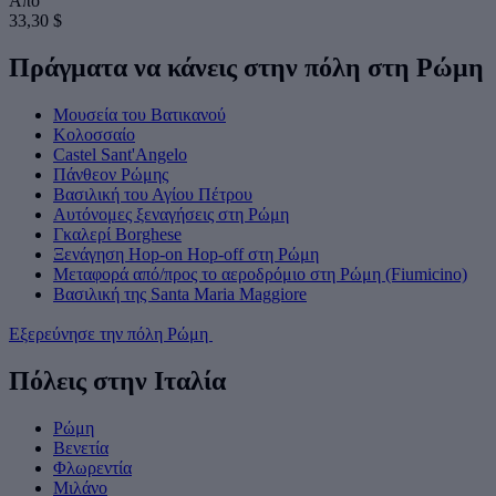
Από
33,30 $
Πράγματα να κάνεις στην πόλη στη Ρώμη
Μουσεία του Βατικανού
Κολοσσαίο
Castel Sant'Angelo
Πάνθεον Ρώμης
Βασιλική του Αγίου Πέτρου
Αυτόνομες ξεναγήσεις στη Ρώμη
Γκαλερί Borghese
Ξενάγηση Hop-on Hop-off στη Ρώμη
Μεταφορά από/προς το αεροδρόμιο στη Ρώμη (Fiumicino)
Βασιλική της Santa Maria Maggiore
Εξερεύνησε την πόλη Ρώμη
Πόλεις στην Ιταλία
Ρώμη
Βενετία
Φλωρεντία
Μιλάνο