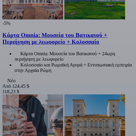
-5%
Κάρτα Omnia: Μουσεία του Βατικανού +
Περιήγηση με λεωφορείο + Κολοσσαίο
Κάρτα Omnia: Μουσεία του Βατικανού + 24ωρη
περιήγηση με λεωφορείο
Κολοσσαίο και Ρωμαϊκή Αγορά + Εντυπωσιακή εμπειρία
στην Αρχαία Ρώμη
Νέο
Από
124,45 $
118,23 $