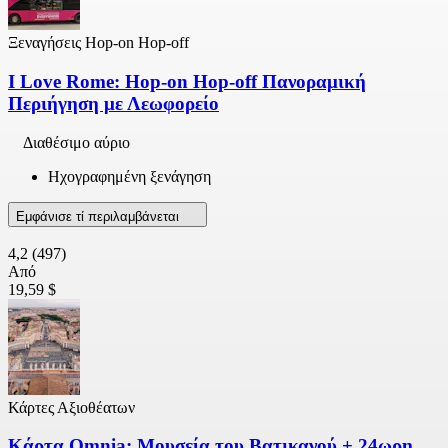
Ξεναγήσεις Hop-on Hop-off
I Love Rome: Hop-on Hop-off Πανοραμική
Περιήγηση με Λεωφορείο
Διαθέσιμο αύριο
Ηχογραφημένη ξενάγηση
Εμφάνισε τί περιλαμβάνεται
4,2
(497)
Από
19,59 $
Κάρτες Αξιοθέατων
Κάρτα Omnia: Μουσεία του Βατικανού + 24ωρη