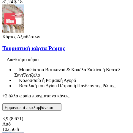
81,24 $
18
Κάρτες Αξιοθέατων
Τουριστική κάρτα Ρώμης
Διαθέσιμο αύριο
Μουσεία του Βατικανού & Καπέλα Σιστίνα ή Καστέλ
Σαντ'Άντζελο
Κολοσσαίο ή Ρωμαϊκή Αγορά
Βασιλική του Αγίου Πέτρου ή Πάνθεον της Ρώμης
+2 άλλα ωραία πράγματα να κάνεις
Εμφάνισε τί περιλαμβάνεται
3,9
(8.671)
Από
102,56 $