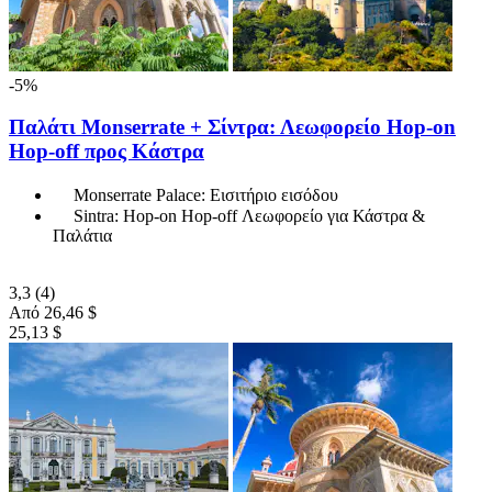
-5%
Παλάτι Monserrate + Σίντρα: Λεωφορείο Hop-on
Hop-off προς Κάστρα
Monserrate Palace: Εισιτήριο εισόδου
Sintra: Hop-on Hop-off Λεωφορείο για Κάστρα &
Παλάτια
3,3
(4)
Από
26,46 $
25,13 $