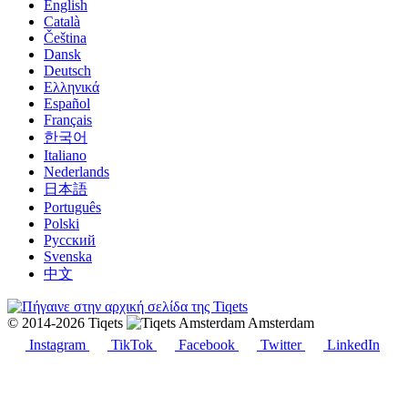
English
Català
Čeština
Dansk
Deutsch
Ελληνικά
Español
Français
한국어
Italiano
Nederlands
日本語
Português
Polski
Русский
Svenska
中文
© 2014-2026 Tiqets
Amsterdam
Instagram
TikTok
Facebook
Twitter
LinkedIn