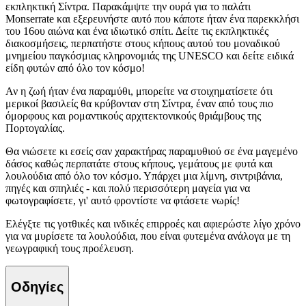
εκπληκτική Σίντρα. Παρακάμψτε την ουρά για το παλάτι
Monserrate και εξερευνήστε αυτό που κάποτε ήταν ένα παρεκκλήσι
του 16ου αιώνα και ένα ιδιωτικό σπίτι. Δείτε τις εκπληκτικές
διακοσμήσεις, περπατήστε στους κήπους αυτού του μοναδικού
μνημείου παγκόσμιας κληρονομιάς της UNESCO και δείτε ειδικά
είδη φυτών από όλο τον κόσμο!
Αν η ζωή ήταν ένα παραμύθι, μπορείτε να στοιχηματίσετε ότι
μερικοί βασιλείς θα κρύβονταν στη Σίντρα, έναν από τους πιο
όμορφους και ρομαντικούς αρχιτεκτονικούς θριάμβους της
Πορτογαλίας.
Θα νιώσετε κι εσείς σαν χαρακτήρας παραμυθιού σε ένα μαγεμένο
δάσος καθώς περπατάτε στους κήπους, γεμάτους με φυτά και
λουλούδια από όλο τον κόσμο. Υπάρχει μια λίμνη, σιντριβάνια,
πηγές και σπηλιές - και πολύ περισσότερη μαγεία για να
φωτογραφίσετε, γι' αυτό φροντίστε να φτάσετε νωρίς!
Ελέγξτε τις γοτθικές και ινδικές επιρροές και αφιερώστε λίγο χρόνο
για να μυρίσετε τα λουλούδια, που είναι φυτεμένα ανάλογα με τη
γεωγραφική τους προέλευση.
Οδηγίες