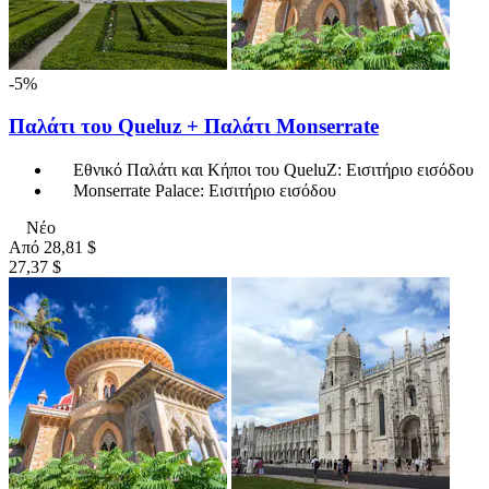
-5%
Παλάτι του Queluz + Παλάτι Monserrate
Εθνικό Παλάτι και Κήποι του QueluZ: Εισιτήριο εισόδου
Monserrate Palace: Εισιτήριο εισόδου
Νέο
Από
28,81 $
27,37 $