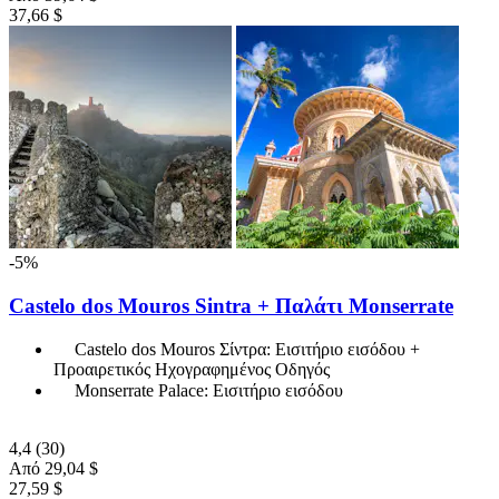
37,66 $
-5%
Castelo dos Mouros Sintra + Παλάτι Monserrate
Castelo dos Mouros Σίντρα: Εισιτήριο εισόδου +
Προαιρετικός Ηχογραφημένος Οδηγός
Monserrate Palace: Εισιτήριο εισόδου
4,4
(30)
Από
29,04 $
27,59 $