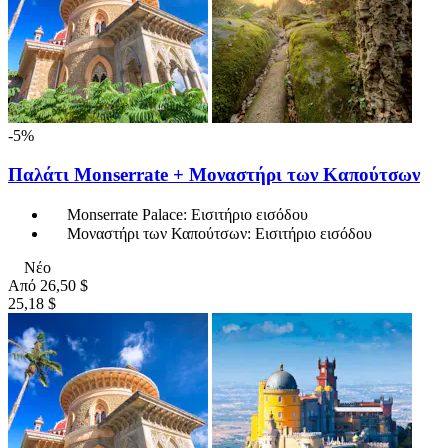
-5%
Παλάτι Monserrate + Μοναστήρι των Καπούτσων
Monserrate Palace: Εισιτήριο εισόδου
Μοναστήρι των Καπούτσων: Εισιτήριο εισόδου
Νέο
Από
26,50 $
25,18 $