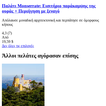
Παλάτι Monserrate: Εισιτήριο παράκαμψης της
ουράς + Περιήγηση με ξεναγό
Απόλαυσε μοναδική αρχιτεκτονική και περπάτησε σε όμορφους
κήπους
4,3
(7)
Από
19,59 $
Δες όλες τις επιλογές
Άλλοι πελάτες αγόρασαν επίσης