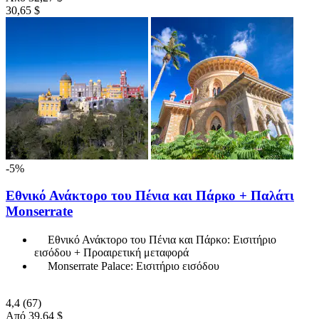
30,65 $
-5%
Εθνικό Ανάκτορο του Πένια και Πάρκο + Παλάτι
Monserrate
Εθνικό Ανάκτορο του Πένια και Πάρκο: Εισιτήριο
εισόδου + Προαιρετική μεταφορά
Monserrate Palace: Εισιτήριο εισόδου
4,4
(67)
Από
39,64 $