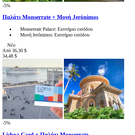
-5%
Παλάτι Monserrate + Μονή Jerónimos
Monserrate Palace: Εισιτήριο εισόδου
Μονή Jerónimos: Εισιτήριο εισόδου
Νέο
Από
36,30 $
34,48 $
-5%
Lisboa Card + Παλάτι Monserrate