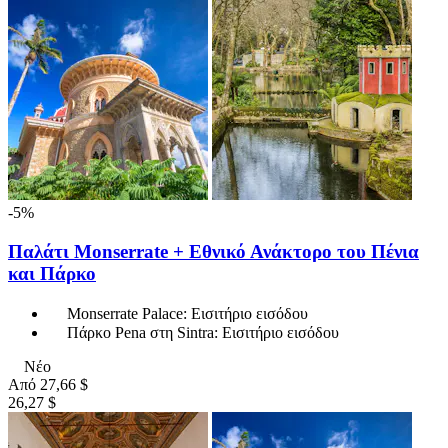
-5%
Παλάτι Monserrate + Εθνικό Ανάκτορο του Πένια
και Πάρκο
Monserrate Palace: Εισιτήριο εισόδου
Πάρκο Pena στη Sintra: Εισιτήριο εισόδου
Νέο
Από
27,66 $
26,27 $