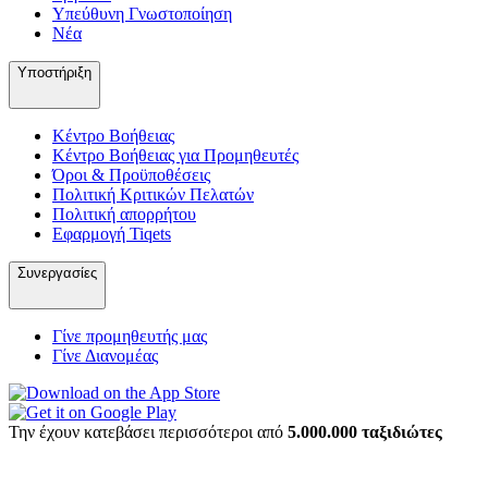
Υπεύθυνη Γνωστοποίηση
Νέα
Υποστήριξη
Κέντρο Βοήθειας
Κέντρο Βοήθειας για Προμηθευτές
Όροι & Προϋποθέσεις
Πολιτική Κριτικών Πελατών
Πολιτική απορρήτου
Εφαρμογή Tiqets
Συνεργασίες
Γίνε προμηθευτής μας
Γίνε Διανομέας
Την έχουν κατεβάσει περισσότεροι από
5.000.000 ταξιδιώτες