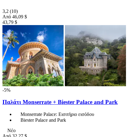
3,2
(10)
Από
46,09 $
43,79 $
-5%
Παλάτι Monserrate + Biester Palace and Park
Monserrate Palace: Εισιτήριο εισόδου
Biester Palace and Park
Νέο
Από
32,27 $