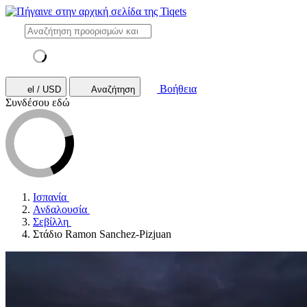
Βοήθεια
el / USD
Αναζήτηση
Συνδέσου εδώ
Ισπανία
Ανδαλουσία
Σεβίλλη
Στάδιο Ramon Sanchez-Pizjuan