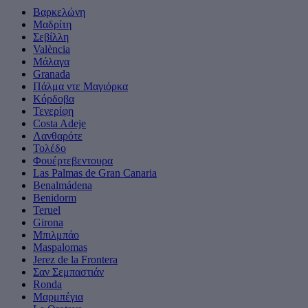
Βαρκελώνη
Μαδρίτη
Σεβίλλη
València
Μάλαγα
Granada
Πάλμα ντε Μαγιόρκα
Κόρδοβα
Τενερίφη
Costa Adeje
Λανθαρότε
Τολέδο
Φουέρτεβεντουρα
Las Palmas de Gran Canaria
Benalmádena
Benidorm
Teruel
Girona
Μπιλμπάο
Maspalomas
Jerez de la Frontera
Σαν Σεμπαστιάν
Ronda
Μαρμπέγια