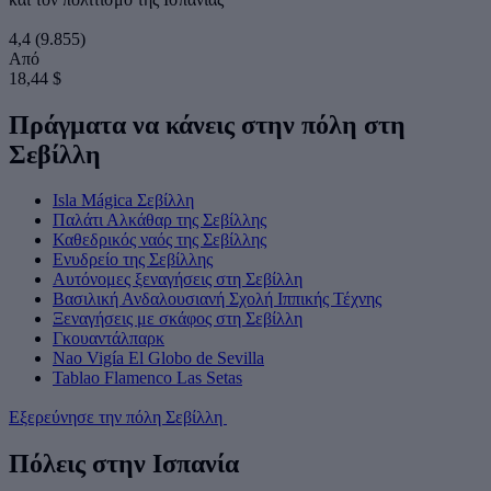
4,4
(9.855)
Από
18,44 $
Πράγματα να κάνεις στην πόλη στη
Σεβίλλη
Isla Mágica Σεβίλλη
Παλάτι Αλκάθαρ της Σεβίλλης
Καθεδρικός ναός της Σεβίλλης
Ενυδρείο της Σεβίλλης
Αυτόνομες ξεναγήσεις στη Σεβίλλη
Βασιλική Ανδαλουσιανή Σχολή Ιππικής Τέχνης
Ξεναγήσεις με σκάφος στη Σεβίλλη
Γκουαντάλπαρκ
Nao Vigía El Globo de Sevilla
Tablao Flamenco Las Setas
Εξερεύνησε την πόλη Σεβίλλη
Πόλεις στην Ισπανία