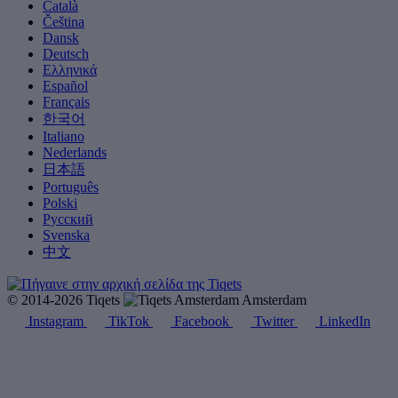
Català
Čeština
Dansk
Deutsch
Ελληνικά
Español
Français
한국어
Italiano
Nederlands
日本語
Português
Polski
Русский
Svenska
中文
© 2014-2026 Tiqets
Amsterdam
Instagram
TikTok
Facebook
Twitter
LinkedIn