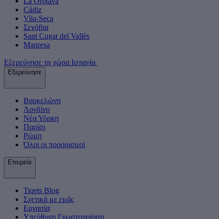
La Orotava
Cádiz
Vila-Seca
Σεγόβια
Sant Cugat del Vallès
Manresa
Εξερεύνησε τη χώρα Ισπανία
Εξερεύνησε
Βαρκελώνη
Λονδίνο
Νέα Υόρκη
Παρίσι
Ρώμη
Όλοι οι προορισμοί
Εταιρεία
Tiqets Βlog
Σχετικά με εμάς
Εργασία
Υπεύθυνη Γνωστοποίηση