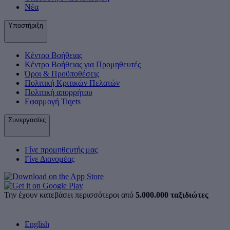
Νέα
Υποστήριξη
Κέντρο Βοήθειας
Κέντρο Βοήθειας για Προμηθευτές
Όροι & Προϋποθέσεις
Πολιτική Κριτικών Πελατών
Πολιτική απορρήτου
Εφαρμογή Tiqets
Συνεργασίες
Γίνε προμηθευτής μας
Γίνε Διανομέας
Την έχουν κατεβάσει περισσότεροι από
5.000.000 ταξιδιώτες
English