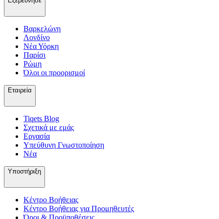
Εξερεύνησε
Βαρκελώνη
Λονδίνο
Νέα Υόρκη
Παρίσι
Ρώμη
Όλοι οι προορισμοί
Εταιρεία
Tiqets Βlog
Σχετικά με εμάς
Εργασία
Υπεύθυνη Γνωστοποίηση
Νέα
Υποστήριξη
Κέντρο Βοήθειας
Κέντρο Βοήθειας για Προμηθευτές
Όροι & Προϋποθέσεις