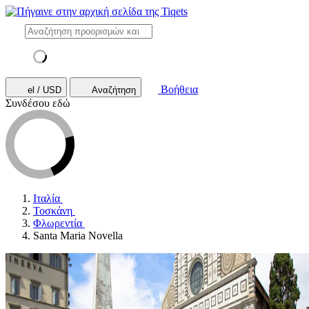
Βοήθεια
el / USD
Αναζήτηση
Συνδέσου εδώ
Ιταλία
Τοσκάνη
Φλωρεντία
Santa Maria Novella