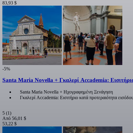
83,93 $
-5%
Santa Maria Novella + Γκαλερί Accademia: Εισιτήρι
Santa Maria Novella + Ηχογραφημένη Ξενάγηση
Γκαλερί Accademia: Εισιτήριο κατά προτεραιότητα εισόδο
5
(1)
Από
56,01 $
53,22 $