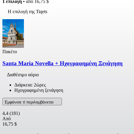
1 επιλογή
• από
16,75 $
Η επιλογή της Tiqets
Πακέτο
Santa Maria Novella + Ηχογραφημένη Ξενάγηση
Διαθέσιμο αύριο
Διάρκεια: 2ώρες
Ηχογραφημένη ξενάγηση
Εμφάνισε τί περιλαμβάνεται
4,4
(181)
Από
16,75 $