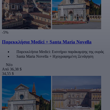
-5%
Παρεκκλήσια Medici + Santa Maria Novella
Παρεκκλήσια Medici: Εισιτήριο παράκαμψης της ουράς
Santa Maria Novella + Ηχογραφημένη Ξενάγηση
Νέο
Από
36,38 $
34,55 $