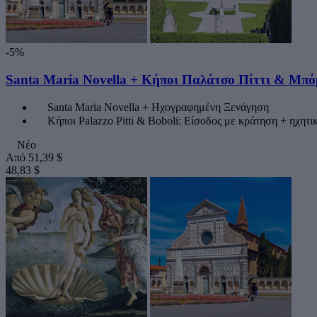
-5%
Santa Maria Novella + Κήποι Παλάτσο Πίττι & Μπό
Santa Maria Novella + Ηχογραφημένη Ξενάγηση
Κήποι Palazzo Pitti & Boboli: Είσοδος με κράτηση + ηχητ
Νέο
Από
51,39 $
48,83 $