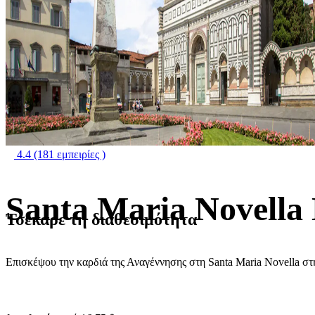
4.4
(181 εμπειρίες )
Santa Maria Novella
Τσέκαρε τη διαθεσιμότητα
Επισκέψου την καρδιά της Αναγέννησης στη Santa Maria Novella σ