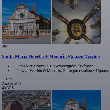
-5%
Santa Maria Novella + Μουσείο Palazzo Vecchio
Santa Maria Novella + Ηχογραφημένη Ξενάγηση
Palazzo Vecchio & Μουσείο: Εισιτήριο εισόδου + Προαιρετ
Νέο
Από
51,97 $
49,37 $