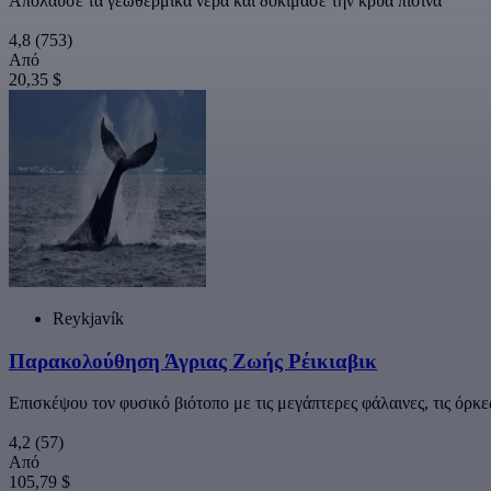
Απόλαυσε τα γεωθερμικά νερά και δοκίμασε την κρύα πισίνα
4,8
(753)
Από
20,35 $
Reykjavík
Παρακολούθηση Άγριας Ζωής Ρέικιαβικ
Επισκέψου τον φυσικό βιότοπο με τις μεγάπτερες φάλαινες, τις όρκες,
4,2
(57)
Από
105,79 $