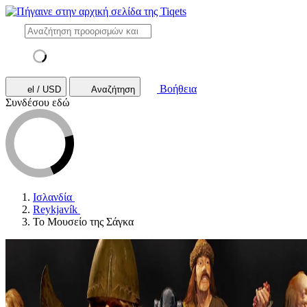
Βοήθεια
el / USD
Αναζήτηση
Συνδέσου εδώ
Ισλανδία
Reykjavík
Το Μουσείο της Σάγκα