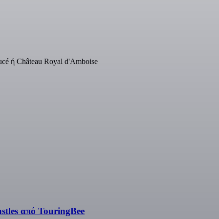
Lucé ή Château Royal d'Amboise
tles από TouringBee