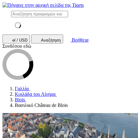
Βοήθεια
el / USD
Αναζήτηση
Συνδέσου εδώ
Γαλλία
Κοιλάδα του Λίγηρα
Blois
Βασιλικό Château de Blois