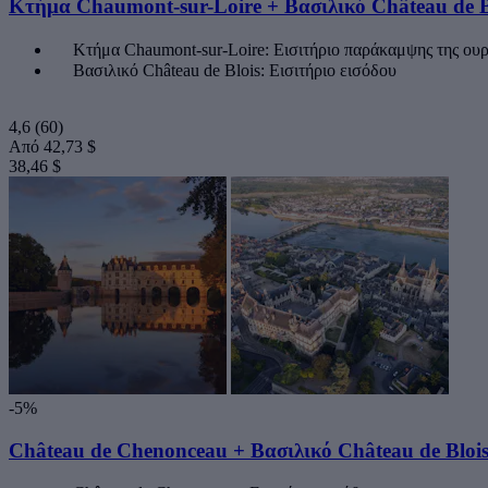
Κτήμα Chaumont-sur-Loire + Βασιλικό Château de B
Κτήμα Chaumont-sur-Loire: Εισιτήριο παράκαμψης της ου
Βασιλικό Château de Blois: Εισιτήριο εισόδου
4,6
(60)
Από
42,73 $
38,46 $
-5%
Château de Chenonceau + Βασιλικό Château de Bloi