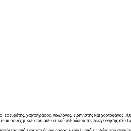
, εφευρέτης, χαρτογράφος, γεωλόγος, ειρηνιστής και χορτοφάγος! Αυ
 το ιδιοφυές μυαλό του αυθεντικού ανθρώπου της Αναγέννησης στο Le
σσότερο από ένας απλός ζωγράφος, μερικές από τις ιδέες που σχεδίασ