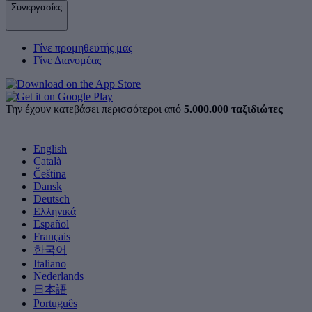
Συνεργασίες
Γίνε προμηθευτής μας
Γίνε Διανομέας
Την έχουν κατεβάσει περισσότεροι από
5.000.000 ταξιδιώτες
English
Català
Čeština
Dansk
Deutsch
Ελληνικά
Español
Français
한국어
Italiano
Nederlands
日本語
Português