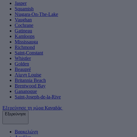
Jasper
Squamish
Niagara-On-The-Lake
Vaughan
Cochrane
Gatineau
Kamloops
Mississauga
Richmond
Saint-Constant
Whistler
Golden
Beaupré
Λίμνη Louise
Britannia Beach
Brentwood Bay
Gananoque
Saint-Joseph-de-la-Rive
Εξερεύνησε τη χώρα Καναδάς
Εξερεύνησε
Βαρκελώνη