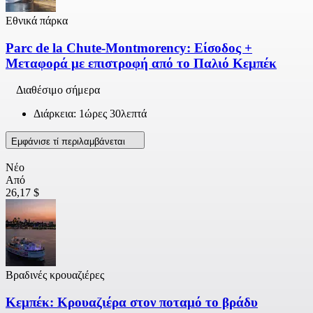
Εθνικά πάρκα
Parc de la Chute-Montmorency: Είσοδος +
Μεταφορά με επιστροφή από το Παλιό Κεμπέκ
Διαθέσιμο σήμερα
Διάρκεια: 1ώρες 30λεπτά
Εμφάνισε τί περιλαμβάνεται
Νέο
Από
26,17 $
Βραδινές κρουαζιέρες
Κεμπέκ: Κρουαζιέρα στον ποταμό το βράδυ