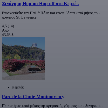
Ξενάγηση Hop-on Hop-off στο Κεμπέκ
Επισκεφθείτε την Παλιά Πόλη και κάντε βόλτα κατά μήκος του
ποταμού St. Lawrence
4,5
(14)
Από
43,63 $
Κεμπέκ
Parc de la Chute-Montmorency
Περπατήστε κατά μήκος της κρεμαστής γέφυρας και οδηγήστε το