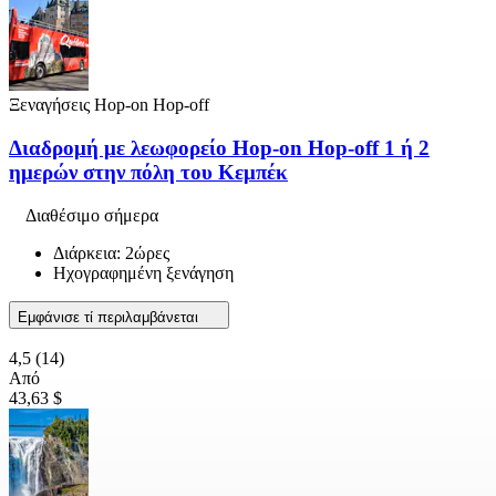
Ξεναγήσεις Hop-on Hop-off
Διαδρομή με λεωφορείο Hop-on Hop-off 1 ή 2
ημερών στην πόλη του Κεμπέκ
Διαθέσιμο σήμερα
Διάρκεια: 2ώρες
Ηχογραφημένη ξενάγηση
Εμφάνισε τί περιλαμβάνεται
4,5
(14)
Από
43,63 $