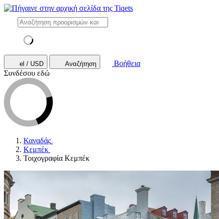
Βοήθεια
el / USD
Αναζήτηση
Συνδέσου εδώ
Καναδάς
Κεμπέκ
Τοιχογραφία Κεμπέκ