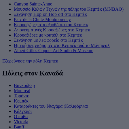
Canyon Sainte-Anne
Μουσείο Καλών Τεχνών της πόλης του Κεμπέκ (MNBAQ)
Ξενάγηση Hop-on Hop-off στο Κεμπέκ
Parc de la Chute-Montmorency
Κρουαζιέρες στα αξιοθέατα του Κεμπέκ
Απογευματινές Κρουαζιέρες στο Κεμπέκ
Κρουαζιέρες με κοκτέιλ στο Κεμπέκ
Ξενάγηση με λεωφορείο στο Κεμπέκ
Ημερήσιες εκδρομές στο Κεμπέκ από το Μόντρεαλ
Albert Gilles Copper Art Studio & Museum
Εξερεύνησε την πόλη Κεμπέκ
Πόλεις στον Καναδά
Βανκούβερ
Montreal
Τορόντο
Κεμπέκ
Καταρράκτες του Νιαγάρα (Καλιφόρνια)
Κάλγκαρι
Οττάβα
Victoria
Banff