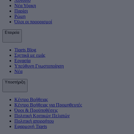
Λονδίνο
Νέα Υόρκη
Παρίσι
Ρώμη
Όλοι οι προορισμοί
Εταιρεία
Tiqets Βlog
Σχετικά με εμάς
Εργασία
Υπεύθυνη Γνωστοποίηση
Νέα
Υποστήριξη
Κέντρο Βοήθειας
Κέντρο Βοήθειας για Προμηθευτές
Όροι & Προϋποθέσεις
Πολιτική Κριτικών Πελατών
Πολιτική απορρήτου
Εφαρμογή Tiqets