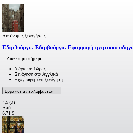
Αυτόνομες ξεναγήσεις
Εδιμβούργο: Εδιμβούργο: Εφαρμογή ηχητικού οδηγο
Διαθέσιμο σήμερα
Διάρκεια: 1ώρες
Ξενάγηση στα Αγγλικά
Ηχογραφημένη ξενάγηση
Εμφάνισε τί περιλαμβάνεται
4,5
(2)
Από
6,71 $