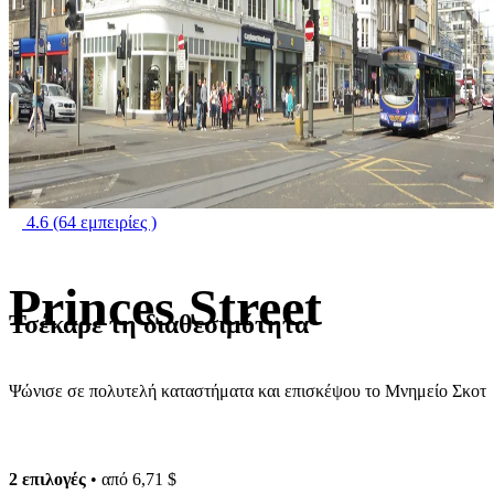
4.6
(64 εμπειρίες )
Princes Street
Τσέκαρε τη διαθεσιμότητα
Ψώνισε σε πολυτελή καταστήματα και επισκέψου το Μνημείο Σκοτ
2 επιλογές
• από
6,71 $