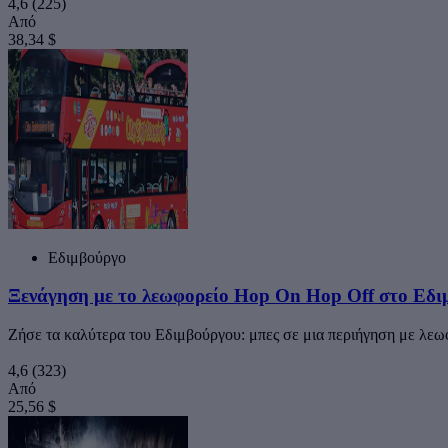
4,6
(225)
Από
38,34 $
Εδιμβούργο
Ξενάγηση με το λεωφορείο Hop On Hop Off στο Εδι
Ζήσε τα καλύτερα του Εδιμβούργου: μπες σε μια περιήγηση με λεω
4,6
(323)
Από
25,56 $