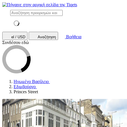
Βοήθεια
el / USD
Αναζήτηση
Συνδέσου εδώ
Ηνωμένο Βασίλειο
Εδιμβούργο
Princes Street