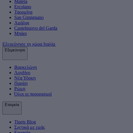
Matera
Ercolano
Ταορμίνα
San Gimignano
Αμάλφι
Castelnuovo del Garda
Μπάρι
Εξερεύνησε τη χώρα Ιταλία
Εξερεύνησε
Βαρκελώνη
Λονδίνο
Νέα Υόρκη
Παρίσι
Ρώμη
Όλοι οι προορισμοί
Εταιρεία
Tiqets Βlog
Σχετικά με εμάς
Εργασία