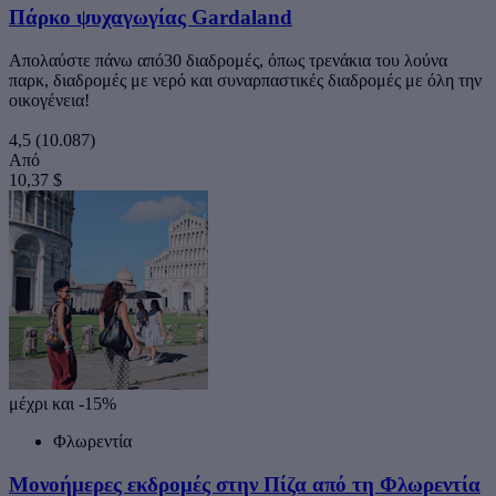
Πάρκο ψυχαγωγίας Gardaland
Απολαύστε πάνω από30 διαδρομές, όπως τρενάκια του λούνα
παρκ, διαδρομές με νερό και συναρπαστικές διαδρομές με όλη την
οικογένεια!
4,5
(10.087)
Από
10,37 $
μέχρι και -15%
Φλωρεντία
Μονοήμερες εκδρομές στην Πίζα από τη Φλωρεντία