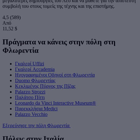
μεγαλύτερες δημιουργίες του Λέο και να μάθετε για την απίστευτη
συμβολή του στους τομείς της τέχνης και της επιστήμης.
4,5
(589)
Από
11,52 $
Πράγματα να κάνεις στην πόλη στη
Φλωρεντία
Γκαλερί Uffizi
Γκαλερί Accademia
Ηχογραφημένοι Οδηγοί στη Φλωρεντία
Duomo Φλωρεντίας
Κεκλιμένος Πύργος της Πίζας
Palazzo Strozzi
Παλάτσο Πίττι
Leonardo da Vinci Interactive Museum®
Παρεκκλήσια Medici
Palazzo Vecchio
Εξερεύνησε την πόλη Φλωρεντία
Πόλεις στην Ιταλία