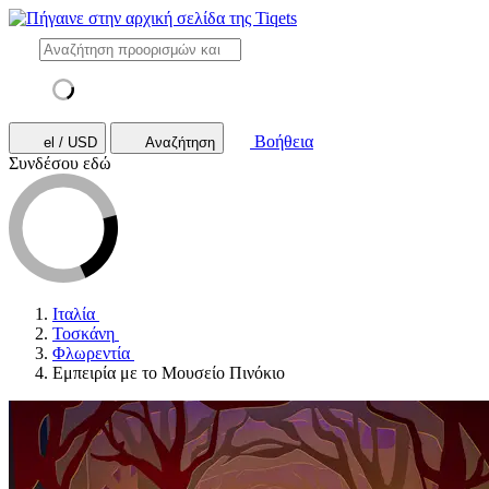
Βοήθεια
el / USD
Αναζήτηση
Συνδέσου εδώ
Ιταλία
Τοσκάνη
Φλωρεντία
Εμπειρία με το Μουσείο Πινόκιο