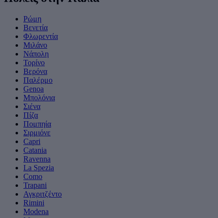
Ρώμη
Βενετία
Φλωρεντία
Μιλάνο
Νάπολη
Τορίνο
Βερόνα
Παλέρμο
Genoa
Μπολόνια
Σιένα
Πίζα
Πομπηία
Σιρμιόνε
Capri
Catania
Ravenna
La Spezia
Como
Trapani
Αγκριτζέντο
Rimini
Modena