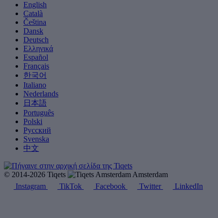
English
Català
Čeština
Dansk
Deutsch
Ελληνικά
Español
Français
한국어
Italiano
Nederlands
日本語
Português
Polski
Русский
Svenska
中文
© 2014-2026 Tiqets
Amsterdam
Instagram
TikTok
Facebook
Twitter
LinkedIn