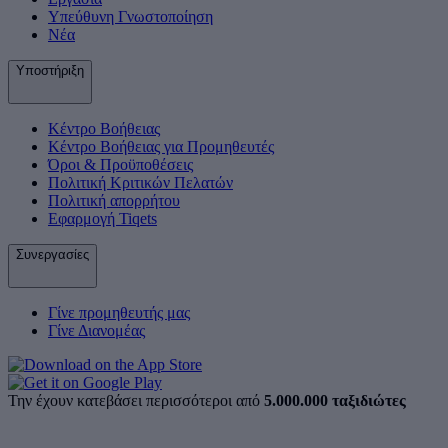
Υπεύθυνη Γνωστοποίηση
Νέα
Υποστήριξη
Κέντρο Βοήθειας
Κέντρο Βοήθειας για Προμηθευτές
Όροι & Προϋποθέσεις
Πολιτική Κριτικών Πελατών
Πολιτική απορρήτου
Εφαρμογή Tiqets
Συνεργασίες
Γίνε προμηθευτής μας
Γίνε Διανομέας
Την έχουν κατεβάσει περισσότεροι από
5.000.000 ταξιδιώτες