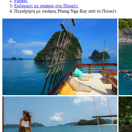
Phuket
Εκδρομές με σκάφος στο Πουκέτ
Περιήγηση με σκάφος Phang Nga Bay από το Πουκέτ