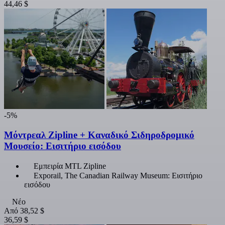
44,46 $
-5%
Μόντρεαλ Zipline + Καναδικό Σιδηροδρομικό
Μουσείο: Εισιτήριο εισόδου
Εμπειρία MTL Zipline
Exporail, The Canadian Railway Museum: Εισιτήριο
εισόδου
Νέο
Από
38,52 $
36,59 $