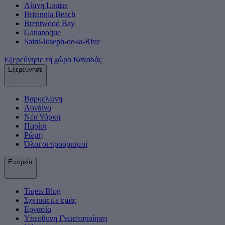
Λίμνη Louise
Britannia Beach
Brentwood Bay
Gananoque
Saint-Joseph-de-la-Rive
Εξερεύνησε τη χώρα Καναδάς
Εξερεύνησε
Βαρκελώνη
Λονδίνο
Νέα Υόρκη
Παρίσι
Ρώμη
Όλοι οι προορισμοί
Εταιρεία
Tiqets Βlog
Σχετικά με εμάς
Εργασία
Υπεύθυνη Γνωστοποίηση