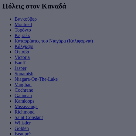
Πόλεις στον Καναδά
Βανκούβερ
Montreal
Τορόντο
Κεμπέκ
Καταρράκτες του Νιαγάρα (Καλιφόρνια)
Κάλγκαρι
Οττάβα
Victoria
Banff
Jasper
Squamish
Niagara-On-The-Lake
Vaughan
Cochrane
Gatineau
Kamloops
Mississauga
Richmond
Saint-Constant
Whistler
Golden
Beaupré