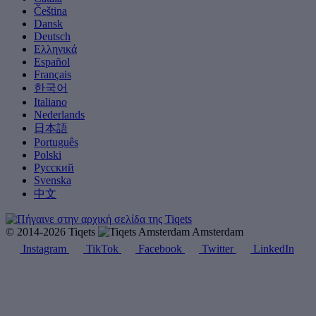
Čeština
Dansk
Deutsch
Ελληνικά
Español
Français
한국어
Italiano
Nederlands
日本語
Português
Polski
Русский
Svenska
中文
© 2014-2026 Tiqets
Amsterdam
Instagram
TikTok
Facebook
Twitter
LinkedIn