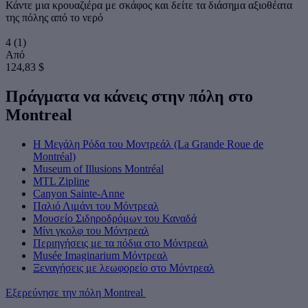
Κάντε μια κρουαζιέρα με σκάφος και δείτε τα διάσημα αξιοθέατα
της πόλης από το νερό
4
(1)
Από
124,83 $
Πράγματα να κάνεις στην πόλη στο
Montreal
Η Μεγάλη Ρόδα του Μοντρεάλ (La Grande Roue de
Montréal)
Museum of Illusions Montréal
MTL Zipline
Canyon Sainte-Anne
Παλιό Λιμάνι του Μόντρεαλ
Μουσείο Σιδηροδρόμων του Καναδά
Μίνι γκολφ του Μόντρεαλ
Περιηγήσεις με τα πόδια στο Μόντρεαλ
Musée Imaginarium Μόντρεαλ
Ξεναγήσεις με λεωφορείο στο Μόντρεαλ
Εξερεύνησε την πόλη Montreal