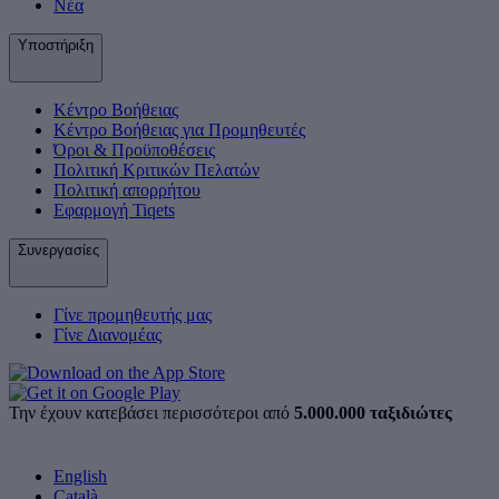
Νέα
Υποστήριξη
Κέντρο Βοήθειας
Κέντρο Βοήθειας για Προμηθευτές
Όροι & Προϋποθέσεις
Πολιτική Κριτικών Πελατών
Πολιτική απορρήτου
Εφαρμογή Tiqets
Συνεργασίες
Γίνε προμηθευτής μας
Γίνε Διανομέας
Την έχουν κατεβάσει περισσότεροι από
5.000.000 ταξιδιώτες
English
Català