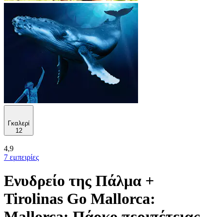
Γκαλερί
12
4,9
7 εμπειρίες
Ενυδρείο της Πάλμα +
Tirolinas Go Mallorca:
Mallorca: Πάρκο περιπέτειας