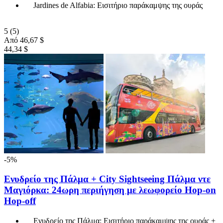
Jardines de Alfabia: Εισιτήριο παράκαμψης της ουράς
5
(5)
Από
46,67 $
44,34 $
-5%
Ενυδρείο της Πάλμα + City Sightseeing Πάλμα ντε
Μαγιόρκα: 24ωρη περιήγηση με λεωφορείο Hop-on
Hop-off
Ενυδρείο της Πάλμα: Εισιτήριο παράκαμψης της ουράς +