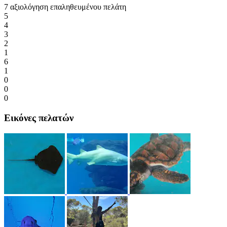
7 αξιολόγηση επαληθευμένου πελάτη
5
4
3
2
1
6
1
0
0
0
Εικόνες πελατών