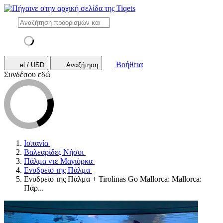
Βοήθεια
el / USD
Αναζήτηση
Συνδέσου εδώ
Ισπανία
Βαλεαρίδες Νήσοι
Πάλμα ντε Μαγιόρκα
Ενυδρείο της Πάλμα
Ενυδρείο της Πάλμα + Tirolinas Go Mallorca: Mallorca:
Πάρ...