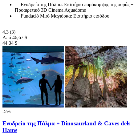
Ενυδρείο της Πάλμα: Εισιτήριο παράκαμψης της ουράς +
Προαιρετικό 3D Cinema Aquadome
Fundació Miró Μαγιόρκα: Εισιτήριο εισόδου
4,3
(3)
Από
46,67 $
44,34 $
-5%
Ενυδρείο της Πάλμα + Dinosaurland & Caves dels
Hams