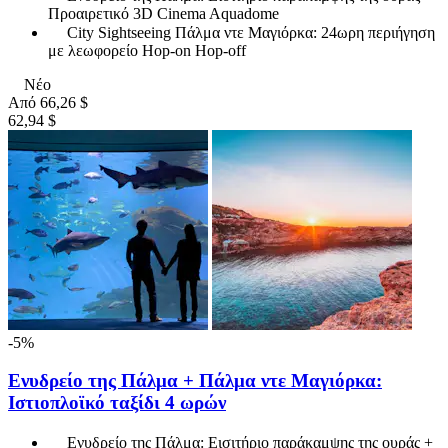
Προαιρετικό 3D Cinema Aquadome
City Sightseeing Πάλμα ντε Μαγιόρκα: 24ωρη περιήγηση
με λεωφορείο Hop-on Hop-off
Νέο
Από
66,26 $
62,94 $
-5%
Ενυδρείο της Πάλμα + Πάλμα ντε Μαγιόρκα:
Ιστιοπλοϊκό ταξίδι 4 ωρών
Ενυδρείο της Πάλμα: Εισιτήριο παράκαμψης της ουράς +