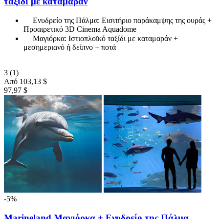
ταξίδι με καταμαράν
Ενυδρείο της Πάλμα: Εισιτήριο παράκαμψης της ουράς +
Προαιρετικό 3D Cinema Aquadome
Μαγιόρκα: Ιστιοπλοϊκό ταξίδι με καταμαράν +
μεσημεριανό ή δείπνο + ποτά
3
(1)
Από
103,13 $
97,97 $
-5%
Marineland Μαγιόρκα + Ενυδρείο της Πάλμα