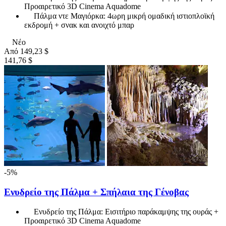
Προαιρετικό 3D Cinema Aquadome
Πάλμα ντε Μαγιόρκα: 4ωρη μικρή ομαδική ιστιοπλοϊκή
εκδρομή + σνακ και ανοιχτό μπαρ
Νέο
Από
149,23 $
141,76 $
-5%
Ενυδρείο της Πάλμα + Σπήλαια της Γένοβας
Ενυδρείο της Πάλμα: Εισιτήριο παράκαμψης της ουράς +
Προαιρετικό 3D Cinema Aquadome