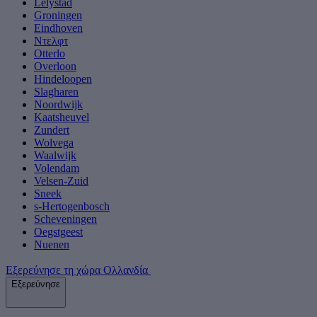
Lelystad
Groningen
Eindhoven
Ντελφτ
Otterlo
Overloon
Hindeloopen
Slagharen
Noordwijk
Kaatsheuvel
Zundert
Wolvega
Waalwijk
Volendam
Velsen-Zuid
Sneek
s-Hertogenbosch
Scheveningen
Oegstgeest
Nuenen
Εξερεύνησε τη χώρα Ολλανδία
Εξερεύνησε