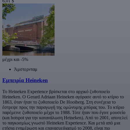
6,01 $
μέχρι και -5%
Άμστερνταμ
Εμπειρία Heineken
Το Heineken Experience βρίσκεται στο αρχικό ζυθοποιείο
Heineken. Ο Gerard Adriaan Heineken αγόρασε αυτό το κτίριο το
1863, όταν ήταν το ζυθοποιείο De Hooiberg. Στη συνέχεια το
έστρεψε προς την παραγωγή της ομώνυμης μπύρας του. Το κτίριο
παρέμεινε ζυθοποιείο μέχρι το 1988. Τότε ήταν που έγινε μουσείο
(και hotspot για την κατανάλωση Heineken). Από το 2001, αποτελεί
το παγκοσμίως γνωστό Heineken Experience. Και μετά από μια
ετήσια ενημέρωση και επανασχεδιασμό το 2008, είναι πιο