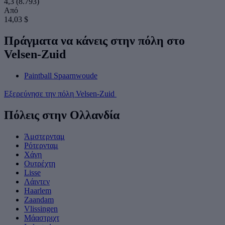
4,3
(8.793)
Από
14,03 $
Πράγματα να κάνεις στην πόλη στο
Velsen-Zuid
Paintball Spaarnwoude
Εξερεύνησε την πόλη Velsen-Zuid
Πόλεις στην Ολλανδία
Άμστερνταμ
Ρότερνταμ
Χάγη
Ουτρέχτη
Lisse
Λάιντεν
Haarlem
Zaandam
Vlissingen
Μάαστριχτ