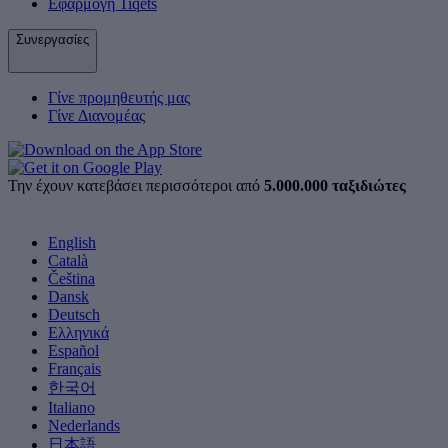
Εφαρμογή Tiqets
Συνεργασίες
Γίνε προμηθευτής μας
Γίνε Διανομέας
Την έχουν κατεβάσει περισσότεροι από
5.000.000 ταξιδιώτες
English
Català
Čeština
Dansk
Deutsch
Ελληνικά
Español
Français
한국어
Italiano
Nederlands
日本語