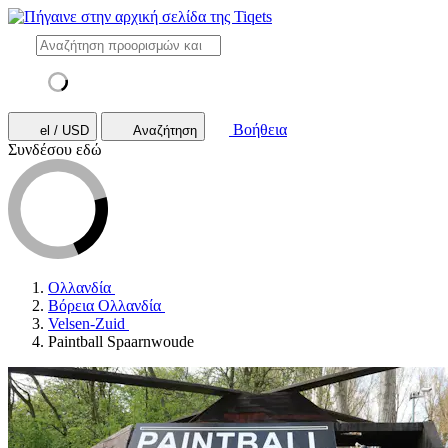
Βοήθεια
el / USD
Αναζήτηση
Συνδέσου εδώ
Ολλανδία
Βόρεια Ολλανδία
Velsen-Zuid
Paintball Spaarnwoude