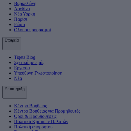
Βαρκελώνη
Λονδίνο
Νέα Υόρκη
Παρίσι
Ρώμη
Όλοι οι προορισμοί
Εταιρεία
Tiqets Βlog
Σχετικά με εμάς
Εργασία
Υπεύθυνη Γνωστοποίηση
Νέα
Υποστήριξη
Κέντρο Βοήθειας
Κέντρο Βοήθειας για Προμηθευτές
Όροι & Προϋποθέσεις
Πολιτική Κριτικών Πελατών
Πολιτική απορρήτου