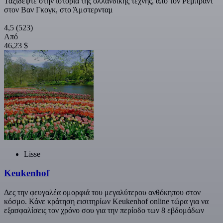
Ταξιδέψτε στην ιστορία της ολλανδικής τέχνης, από τον Ρέμπραντ
στον Βαν Γκογκ, στο Άμστερνταμ
4,5
(523)
Από
46,23 $
Lisse
Keukenhof
Δες την φευγαλέα ομορφιά του μεγαλύτερου ανθόκηπου στον
κόσμο. Κάνε κράτηση εισιτηρίων Keukenhof online τώρα για να
εξασφαλίσεις τον χρόνο σου για την περίοδο των 8 εβδομάδων