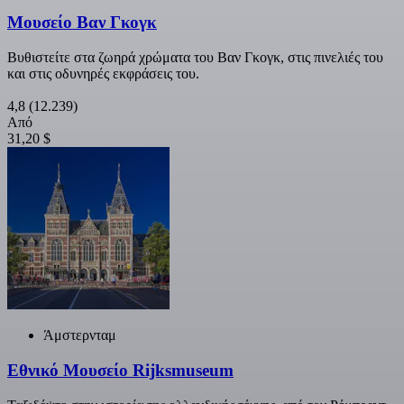
Μουσείο Βαν Γκογκ
Βυθιστείτε στα ζωηρά χρώματα του Βαν Γκογκ, στις πινελιές του
και στις οδυνηρές εκφράσεις του.
4,8
(12.239)
Από
31,20 $
Άμστερνταμ
Εθνικό Μουσείο Rijksmuseum