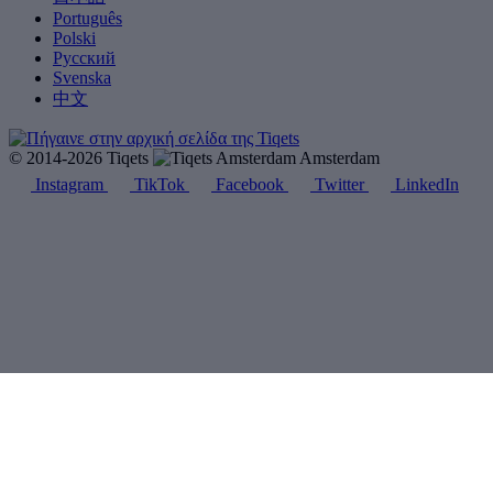
Português
Polski
Русский
Svenska
中文
© 2014-2026 Tiqets
Amsterdam
Instagram
TikTok
Facebook
Twitter
LinkedIn