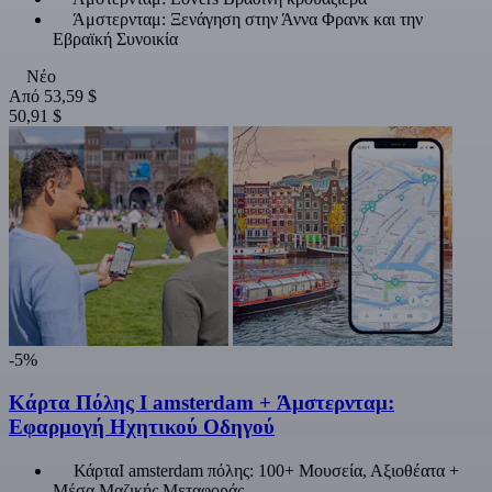
Άμστερνταμ: Ξενάγηση στην Άννα Φρανκ και την
Εβραϊκή Συνοικία
Νέο
Από
53,59 $
50,91 $
-5%
Κάρτα Πόλης Ι amsterdam + Άμστερνταμ:
Εφαρμογή Ηχητικού Οδηγού
ΚάρταI amsterdam πόλης: 100+ Μουσεία, Αξιοθέατα +
Μέσα Μαζικής Μεταφοράς