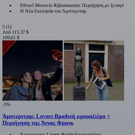
Εθνικό Μουσείο Rijksmuseum: Περιήγηση με ξεναγό
Η Νέα Εκκλησία του Άμστερνταμ
5
(1)
Από
115,37 $
109,61 $
-5%
Άμστερνταμ: Lovers Βραδινή κρουαζιέρα +
Περιήγηση της Άννας Φρανκ
Άμστερνταμ: Lovers Βραδινή κρουαζιέρα