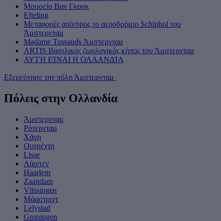
Μουσείο Βαν Γκογκ
Efteling
Μεταφορές από/προς το αεροδρόμιο Schiphol του
Άμστερνταμ
Madame Tussauds Άμστερνταμ
ARTIS Βασιλικός ζωολογικός κήπος του Άμστερνταμ
ΑΥΤΉ ΕΊΝΑΙ Η ΟΛΛΑΝΔΊΑ
Εξερεύνησε την πόλη Άμστερνταμ
Πόλεις στην Ολλανδία
Άμστερνταμ
Ρότερνταμ
Χάγη
Ουτρέχτη
Lisse
Λάιντεν
Haarlem
Zaandam
Vlissingen
Μάαστριχτ
Lelystad
Groningen