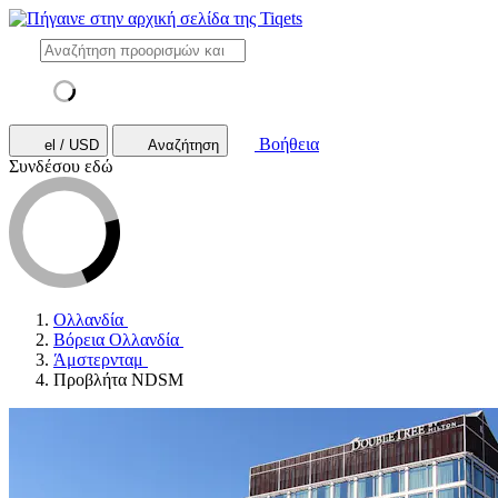
Βοήθεια
el / USD
Αναζήτηση
Συνδέσου εδώ
Ολλανδία
Βόρεια Ολλανδία
Άμστερνταμ
Προβλήτα NDSM