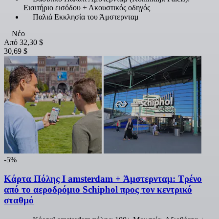
Εισιτήριο εισόδου + Ακουστικός οδηγός
Παλιά Εκκλησία του Άμστερνταμ
Νέο
Από
32,30 $
30,69 $
-5%
Κάρτα Πόλης Ι amsterdam + Άμστερνταμ: Τρένο
από το αεροδρόμιο Schiphol προς τον κεντρικό
σταθμό