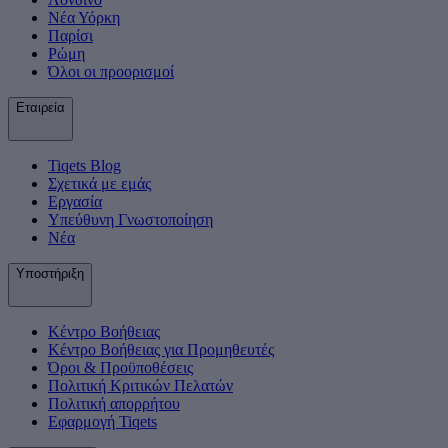
Νέα Υόρκη
Παρίσι
Ρώμη
Όλοι οι προορισμοί
Εταιρεία
Tiqets Βlog
Σχετικά με εμάς
Εργασία
Υπεύθυνη Γνωστοποίηση
Νέα
Υποστήριξη
Κέντρο Βοήθειας
Κέντρο Βοήθειας για Προμηθευτές
Όροι & Προϋποθέσεις
Πολιτική Κριτικών Πελατών
Πολιτική απορρήτου
Εφαρμογή Tiqets