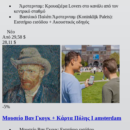
Άμστερνταμ: Κρουαζιέρα Lovers στο κανάλι από τον
κεντρικό σταθμό
Βασιλικό Παλάτι Άμστερνταμ (Koninklijk Paleis):
Εισιτήριο εισόδου + Ακουστικός οδηγός
Νέο
Από
29,58 $
28,11 $
-5%
Μουσείο Βαν Γκογκ + Κάρτα Πόλης Ι amsterdam
Μουσείο Βαν Γκογκ: Εισιτήριο εισόδου