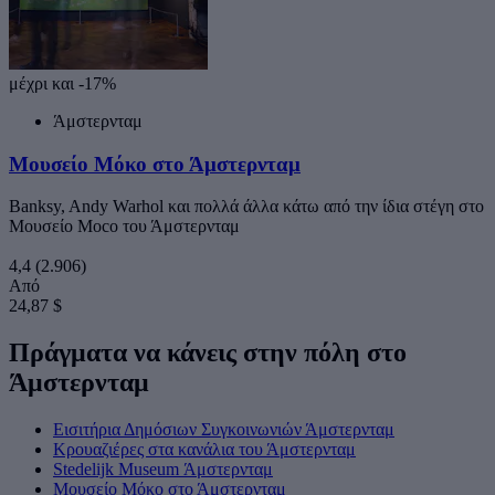
μέχρι και -17%
Άμστερνταμ
Μουσείο Μόκο στο Άμστερνταμ
Banksy, Andy Warhol και πολλά άλλα κάτω από την ίδια στέγη στο
Μουσείο Moco του Άμστερνταμ
4,4
(2.906)
Από
24,87 $
Πράγματα να κάνεις στην πόλη στο
Άμστερνταμ
Εισιτήρια Δημόσιων Συγκοινωνιών Άμστερνταμ
Κρουαζιέρες στα κανάλια του Άμστερνταμ
Stedelijk Museum Άμστερνταμ
Μουσείο Μόκο στο Άμστερνταμ