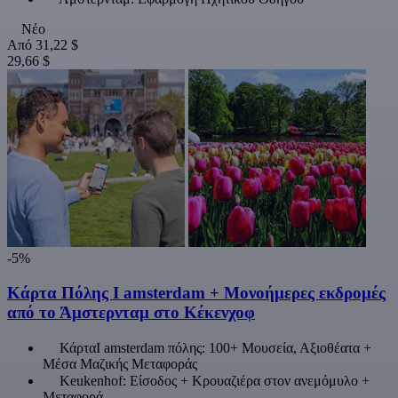
Νέο
Από
31,22 $
29,66 $
-5%
Κάρτα Πόλης Ι amsterdam + Μονοήμερες εκδρομές
από το Άμστερνταμ στο Κέκενχοφ
ΚάρταI amsterdam πόλης: 100+ Μουσεία, Αξιοθέατα +
Μέσα Μαζικής Μεταφοράς
Keukenhof: Είσοδος + Κρουαζιέρα στον ανεμόμυλο +
Μεταφορά