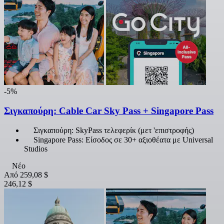
-5%
Σιγκαπούρη: Cable Car Sky Pass + Singapore Pass
Σιγκαπούρη: SkyPass τελεφερίκ (μετ 'επιστροφής)
Singapore Pass: Είσοδος σε 30+ αξιοθέατα με Universal
Studios
Νέο
Από
259,08 $
246,12 $