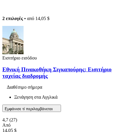
2 επιλογές
• από
14,05 $
Εισιτήριο εισόδου
Εθνική Πινακοθήκη Σιγκαπούρης: Εισιτήριο
ταχείας διαδρομής
Διαθέσιμο σήμερα
Ξενάγηση στα Αγγλικά
Εμφάνισε τί περιλαμβάνεται
4,7
(27)
Από
14,05 $