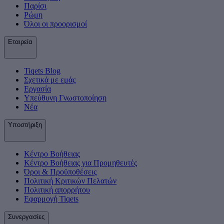
Παρίσι
Ρώμη
Όλοι οι προορισμοί
Εταιρεία
Tiqets Βlog
Σχετικά με εμάς
Εργασία
Υπεύθυνη Γνωστοποίηση
Νέα
Υποστήριξη
Κέντρο Βοήθειας
Κέντρο Βοήθειας για Προμηθευτές
Όροι & Προϋποθέσεις
Πολιτική Κριτικών Πελατών
Πολιτική απορρήτου
Εφαρμογή Tiqets
Συνεργασίες