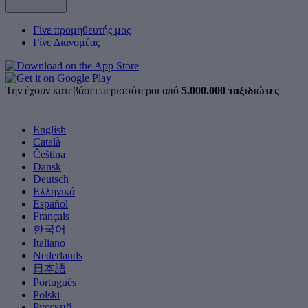
Γίνε προμηθευτής μας
Γίνε Διανομέας
Την έχουν κατεβάσει περισσότεροι από
5.000.000 ταξιδιώτες
English
Català
Čeština
Dansk
Deutsch
Ελληνικά
Español
Français
한국어
Italiano
Nederlands
日本語
Português
Polski
Русский