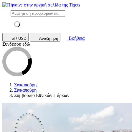
Βοήθεια
el / USD
Αναζήτηση
Συνδέσου εδώ
Σιγκαπούρη
Σιγκαπούρη
Συμβούλιο Εθνικών Πάρκων