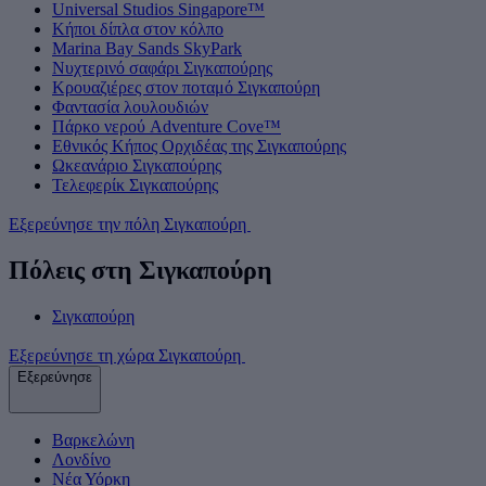
Universal Studios Singapore™
Κήποι δίπλα στον κόλπο
Marina Bay Sands SkyPark
Νυχτερινό σαφάρι Σιγκαπούρης
Κρουαζιέρες στον ποταμό Σιγκαπούρη
Φαντασία λουλουδιών
Πάρκο νερού Adventure Cove™
Εθνικός Κήπος Ορχιδέας της Σιγκαπούρης
Ωκεανάριο Σιγκαπούρης
Τελεφερίκ Σιγκαπούρης
Εξερεύνησε την πόλη Σιγκαπούρη
Πόλεις στη Σιγκαπούρη
Σιγκαπούρη
Εξερεύνησε τη χώρα Σιγκαπούρη
Εξερεύνησε
Βαρκελώνη
Λονδίνο
Νέα Υόρκη